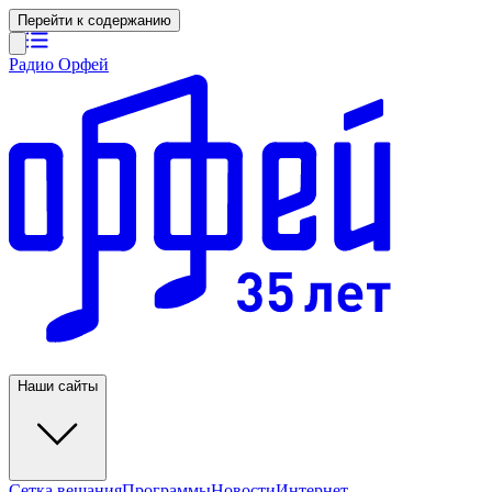
Перейти к содержанию
Радио Орфей
Наши сайты
Сетка вещания
Программы
Новости
Интернет-