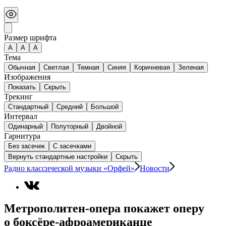
Размер шрифта
А
A
A
Тема
Обычная
Светлая
Темная
Синяя
Коричневая
Зеленая
Изображения
Показать
Скрыть
Трекинг
Стандартный
Средний
Большой
Интервал
Одинарный
Полуторный
Двойной
Гарнитура
Без засечек
С засечками
Вернуть стандартные настройки
Скрыть
Радио классической музыки «Орфей»
Новости
Метрополитен-опера покажет оперу
о боксёре-афроамериканце