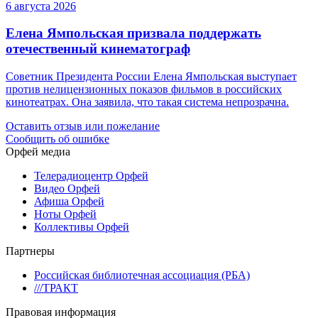
6 августа 2026
Елена Ямпольская призвала поддержать
отечественный кинематограф
Советник Президента России Елена Ямпольская выступает
против нелицензионных показов фильмов в российских
кинотеатрах. Она заявила, что такая система непрозрачна.
Оставить отзыв или пожелание
Сообщить об ошибке
Орфей медиа
Телерадиоцентр Орфей
Видео Орфей
Афиша Орфей
Ноты Орфей
Коллективы Орфей
Партнеры
Российская библиотечная ассоциация (РБА)
///ТРАКТ
Правовая информация