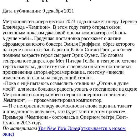
Дата публикации:
9 декабря 2021
Метрополитен-опера весной 2023 года покажет оперу Теренса
Блэнчарда «Чемпион». В этом году театр открыл сезон
успешным показом джазовой оперы композитора «Огонь
в душе моей». Грядущая постановка расскажет о жизни
афроамериканского боксера Эмиля Гриффита, образ которого
на сцене воплотит бас-баритон Райан Спидо Грин, а в более
позднем возрасте героя сыграет Эрик Оуэнс. По словам
генерального директора Мет Питера Гелба, в театре не хотели
терять импульс, достигнутый с первым опытом постановки
произведения автора-афроамериканца, поэтому «внесли
изменения в планы на следующий сезон».
«Пока я ещё пытаюсь осмыслить отклик на „Огонь в душе
моей“, для меня большая радость узнать о постановке на сцене
Метрополитен-оперы моего первого оперного сочинения
„Чемпион“, — прокомментировал композитор.
— Я с нетерпением жду возможности снова оценить талант
и преданность делу всех, кто будет занят в этом проекте».
Премьера «Чемпиона» состоялась в Оперном театре Сент-
Луиса в 2013 году.
По материалам
The New York Times
(открывается в новом
окне)