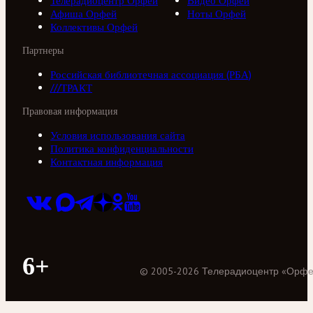
Телерадиоцентр Орфей
Видео Орфей
Афиша Орфей
Ноты Орфей
Коллективы Орфей
Партнеры
Российская библиотечная ассоциация (РБА)
///ТРАКТ
Правовая информация
Условия использования сайта
Политика конфиденциальности
Контактная информация
6+
©
2005
-
2026
Телерадиоцентр «Орф