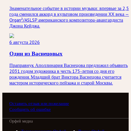
Знаменательное событие в истории музыки: впервые за 2,5
года сменился аккорд в культовом произведении XX века —
Organ²/ASLSP американского композитора-авангардиста
Джона Кейджа.
6 августа 2026
Один из Васнецовых
Праправнук Аполлинария Васнецова предложил объявить
2031 годом художника в честь 175-летия со дня его
рождения. Младший брат Виктора Васнецова считается
мастером исторического пейзажа и старой Москвы.
Оставить отзыв или пожелание
Сообщить об ошибке
Орфей медиа