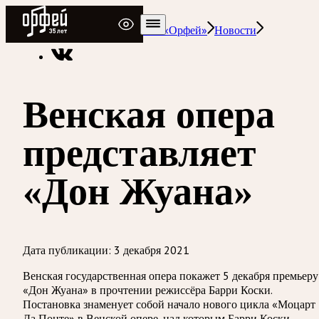
Радио Орфей
Радио классической музыки «Орфей»
Новости
Венская опера
представляет
«Дон Жуана»
Дата публикации:
3 декабря 2021
Венская государственная опера покажет 5 декабря премьеру
«Дон Жуана» в прочтении режиссёра Барри Коски.
Постановка знаменует собой начало нового цикла «Моцарт
Да Понте» в Венской опере, над которым Барри Коски