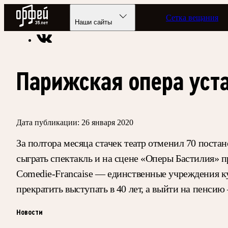
Радио Орфей
Сетка вещания
Радио классической музыки «Орфей»
Новости
Наши сайты
Парижская опера уста
Дата публикации:
26 января 2020
За полтора месяца стачек театр отменил 70 поста
сыграть спектакль и на сцене «Оперы Бастилия» 
Comedie-Francaise — единственные учреждения к
прекратить выступать в 40 лет, а выйти на пенсию
Новости