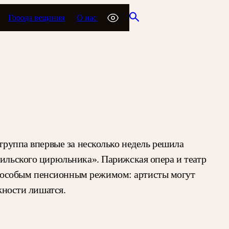
Города вещания
О нас
 труппа впервые за несколько недель решила
вильского цирюльника». Парижская опера и театр
я особым пенсионным режимом: артисты могут
жности лишатся.