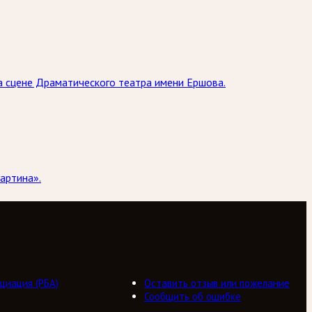
на сцене Драматического театра имени Ершова.
артина».
циация (РБА)
Оставить отзыв или пожелание
Сообщить об ошибке