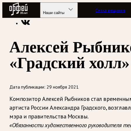
Радио Орфей
Сетка вещания
Радио классической музыки «Орфей»
Новости
Наши сайты
Алексей Рыбник
«Градский холл»
Дата публикации:
29 ноября 2021
Композитор Алексей Рыбников стал временным
артиста России Александра Градского, возглав
мэра и правительства Москвы.
«Обязанности художественного руководителя теат