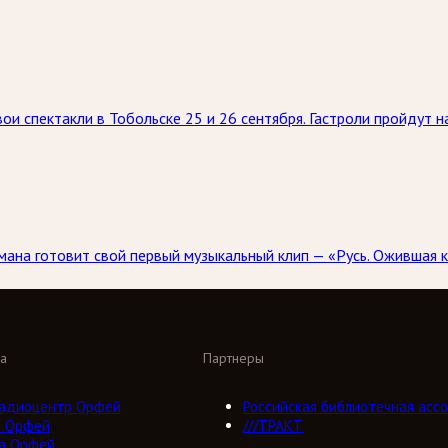
ои спектакли в Тобольске 25 и 26 сентября. Гастроли пройдут 
ана готовит свой первый музыкальный клип — «Русь. Ожившая к
а
Партнеры
адиоцентр Орфей
Российская библиотечная ассо
о Орфей
///ТРАКТ
а Орфей