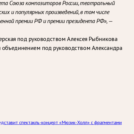
вета Союза композиторов России, театральный
ких и популярных произведений, в том числе
венной премии РФ и премии президента РФ», —
терская под руководством Алексея Рыбникова
м объединением под руководством Александра
едставит спектакль-концерт «Мюзик-Холл» с фрагментами