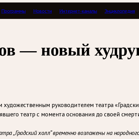
Программы
Новости
Интернет-каналы
Энциклопедия
ов — новый худру
 художественным руководителем театра «Градский 
лявшего театр с момента основания до своей смер
ра „Градский холл“ временно возложены на народного