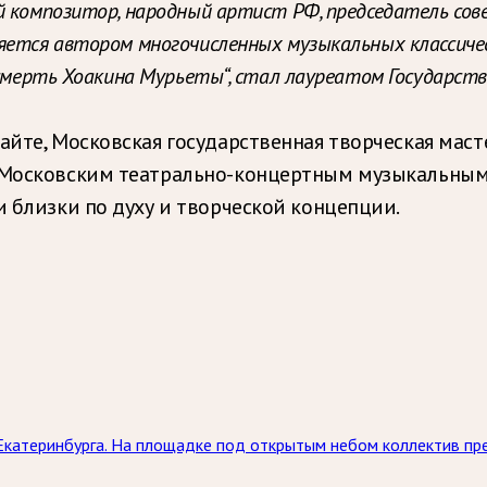
й композитор, народный артист РФ, председатель со
яется автором многочисленных музыкальных классичес
и смерть Хоакина Мурьеты“, стал лауреатом Государст
айте, Московская государственная творческая мас
с Московским театрально-концертным музыкальны
и близки по духу и творческой концепции.
Екатеринбурга. На площадке под открытым небом коллектив пр