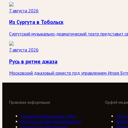
7 августа 2026
Из Сургута в Тобольск
Сургутский музыкально-драматический театр представит св
7 августа 2026
Русь в ритме джаза
Московский джазовый оркестр под управлением Игоря Бутм
Правовая информация
Орфей меди
Условия использования сайта
Телер
Политика конфиденциальности
Виде
Контактная информация
Афиш