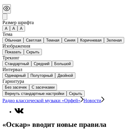
Размер шрифта
А
A
A
Тема
Обычная
Светлая
Темная
Синяя
Коричневая
Зеленая
Изображения
Показать
Скрыть
Трекинг
Стандартный
Средний
Большой
Интервал
Одинарный
Полуторный
Двойной
Гарнитура
Без засечек
С засечками
Вернуть стандартные настройки
Скрыть
Радио классической музыки «Орфей»
Новости
«Оскар» вводит новые правила