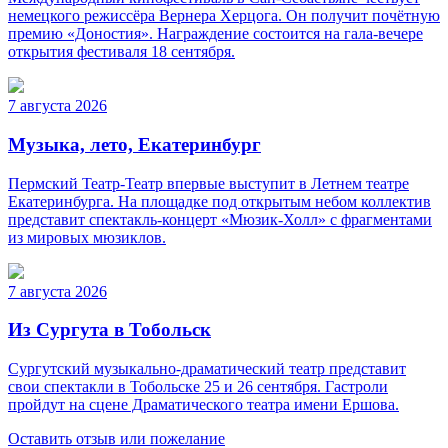
немецкого режиссёра Вернера Херцога. Он получит почётную
премию «Доностия». Награждение состоится на гала-вечере
открытия фестиваля 18 сентября.
7 августа 2026
Музыка, лето, Екатеринбург
Пермский Театр-Театр впервые выступит в Летнем театре
Екатеринбурга. На площадке под открытым небом коллектив
представит спектакль-концерт «Мюзик-Холл» с фрагментами
из мировых мюзиклов.
7 августа 2026
Из Сургута в Тобольск
Сургутский музыкально-драматический театр представит
свои спектакли в Тобольске 25 и 26 сентября. Гастроли
пройдут на сцене Драматического театра имени Ершова.
Оставить отзыв или пожелание