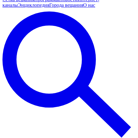
каналы
Энциклопедия
Города вещания
О нас