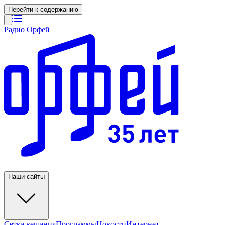
Перейти к содержанию
Радио Орфей
Наши сайты
Сетка вещания
Программы
Новости
Интернет-