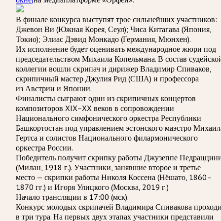
В финале конкурса выступят трое сильнейших участников:
Джевон Ви (Южная Корея, Сеул);
Чиса Китагава (Япония,
Токио);
Элиас Дэвид Монкадо (Германия, Мюнхен).
Их исполнение будет оценивать международное жюри под
председательством Михаила Копельмана. В состав судейско
коллегии вошли скрипач и дирижер Владимир Спиваков,
скрипичный мастер Джулия Рид (США) и профессора
из Австрии и Японии.
Финалисты сыграют один из скрипичных концертов
композиторов XIX–XX веков в сопровождении
Национального симфонического оркестра Республики
Башкортостан под управлением эстонского маэстро Михаил
Гертса и солистов Национального филармонического
оркестра России.
Победитель получит скрипку работы Джузеппе Педраццин
(Милан, 1918 г.). Участники, занявшие второе и третье
место — скрипки работы Николя Коссена (Нёшато, 1860–
1870 гг.) и Игоря Улицкого (Москва, 2019 г.)
Начало трансляции в 17:00 (мск).
Конкурс молодых скрипачей Владимира Спивакова проход
в три тура. На первых двух этапах участники представили