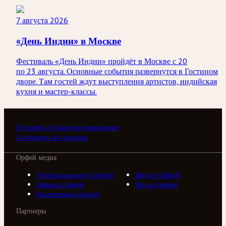
7 августа 2026
«День Индии» в Москве
Фестиваль «День Индии» пройдёт в Москве с 20
по 23 августа. Основные события развернутся в Гостином
дворе. Там гостей ждут выступления артистов, индийская
кухня и мастер-классы.
Оставить отзыв или пожелание
Сообщить об ошибке
Орфей медиа
Телерадиоцентр Орфей
Видео Орфей
Афиша Орфей
Ноты Орфей
Коллективы Орфей
Партнеры