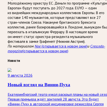
Молодёжному оркестру ЕС. Деньги по программе «Культур
Европа» будут поступать до 2027 года. EUYO — один
из виднейших международных коллективов Европы. В его
составе 140 музыкантов, которые представляют все 27
стран-членов Союза. Накануне британского Брексита
коллектив, ранее базировавшийся в Лондоне, вынужден бы
переехать в итальянскую Феррару. В настоящее время
он имеет статус оркестра-резидента музыкального
фестиваля в замке Графенегг (Нижняя Австрия).
По материалам
Noe
(открывается в новом окне)
и
Crescedo-
magazine
(открывается в новом окне)
Новости
9 августа 2026
Новый взгляд на Винни-Пуха
Екатеринбургский театр кукол раскрыл планы на новый сезо
Первая премьера ждёт зрителей 28 августа. Это будет
«Винни-Пух» в авторской инсценировке режиссёра Сергея