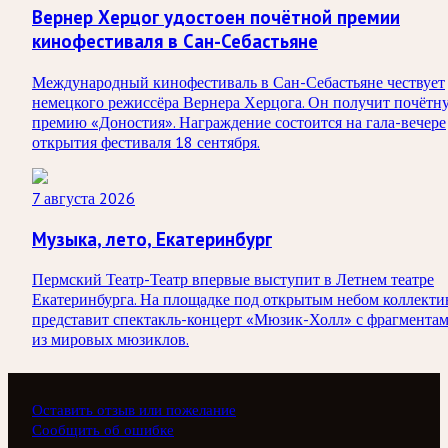
Вернер Херцог удостоен почётной премии
кинофестиваля в Сан-Себастьяне
Международный кинофестиваль в Сан-Себастьяне чествует
немецкого режиссёра Вернера Херцога. Он получит почётн
премию «Доностия». Награждение состоится на гала-вечере
открытия фестиваля 18 сентября.
7 августа 2026
Музыка, лето, Екатеринбург
Пермский Театр-Театр впервые выступит в Летнем театре
Екатеринбурга. На площадке под открытым небом коллекти
представит спектакль-концерт «Мюзик-Холл» с фрагмента
из мировых мюзиклов.
Оставить отзыв или пожелание
Сообщить об ошибке