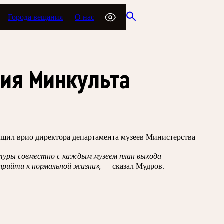
Города вещания
О нас
сия Минкульта
общил врио директора департамента музеев Министерства
ьтуры совместно с каждым музеем план выхода
 прийти к нормальной жизни»,
— сказал Мудров.