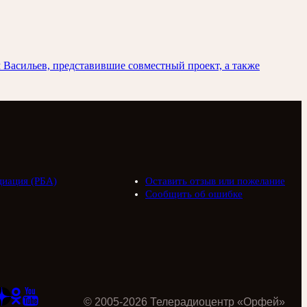
Васильев, представившие совместный проект, а также
циация (РБА)
Оставить отзыв или пожелание
Сообщить об ошибке
©
2005
-
2026
Телерадиоцентр «Орфей»