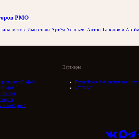
иторов РМО
иналистов. Ими стали Артём Ананьев, Антон Танонов и Артём 
Партнеры
адиоцентр Орфей
Российская библиотечная ассо
 Орфей
///ТРАКТ
а Орфей
Орфей
ктивы Орфей