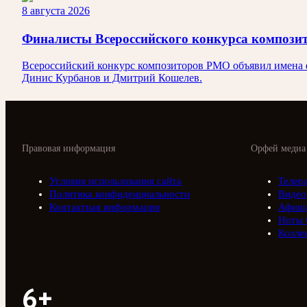
8 августа 2026
Финалисты Всероссийского конкурса композ
Всероссийский конкурс композиторов РМО объявил имена ф
Динис Курбанов и Дмитрий Кошелев.
Правовая информация
Орфей медиа
Условия использования сайта
Телер
Политика конфиденциальности
Видео
Контактная информация
Афиш
Ноты 
Колле
6+