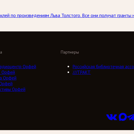
аклей по произведениям Льва Толстого. Все они получат гранты
а
Партнеры
адиоцентр Орфей
Российская библиотечная ассо
о Орфей
///ТРАКТ
а Орфей
 Орфей
ктивы Орфей