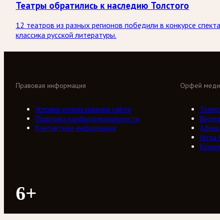
Театры обратились к наследию Толстого
12 театров из разных регионов победили в конкурсе спект
классика русской литературы.
Правовая информация
Орфей меди
Условия использования сайта
Телер
Политика конфиденциальности
Виде
Контактная информация
Афиш
Ноты
Колле
6+