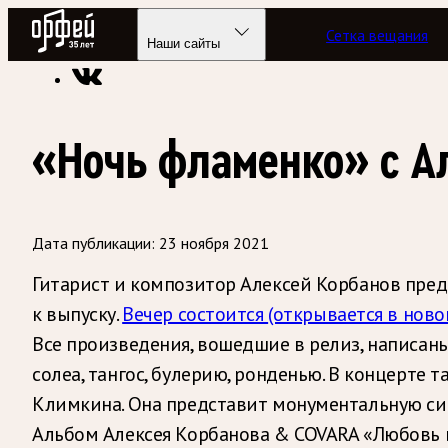
Радио Орфей
Сетка вещания
Радио классической музыки «Орфей»
Новости
Наши сайты
«Ночь фламенко» с А
Дата публикации:
23 ноября 2021
Гитарист и композитор Алексей Корбанов пред
к выпуску.
Вечер состоится
(открывается в ново
Все произведения, вошедшие в релиз, написа
солеа, тангос, булерию, ронденью. В концерт
Климкина. Она представит монументальную сиг
Альбом Алексея Корбанова & COVARA «Любовь 