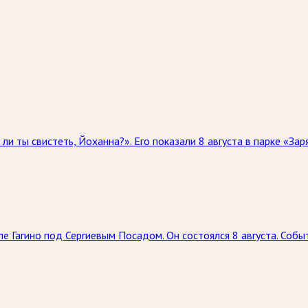
и ты свистеть, Йоханна?». Его показали 8 августа в парке «За
е Гагино под Сергиевым Посадом. Он состоялся 8 августа. Соб