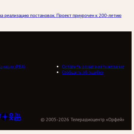
 на реализацию постановок. Проект приурочен к 200-летию
циация (РБА)
Оставить отзыв или пожелание
Сообщить об ошибке
©
2005
-
2026
Телерадиоцентр «Орфей»