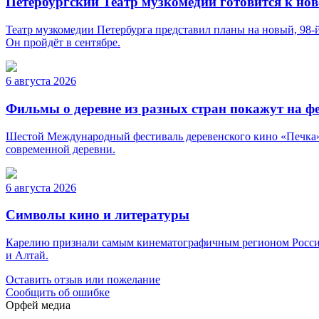
Петербургский Театр музкомедии готовится к нов
Театр музкомедии Петербурга представил планы на новый, 98-й
Он пройдёт в сентябре.
6 августа 2026
Фильмы о деревне из разных стран покажут на ф
Шестой Международный фестиваль деревенского кино «Печка» п
современной деревни.
6 августа 2026
Символы кино и литературы
Карелию признали самым кинематографичным регионом России. 
и Алтай.
Оставить отзыв или пожелание
Сообщить об ошибке
Орфей медиа