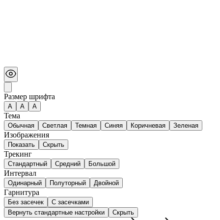
Размер шрифта
А
A
A
Тема
Обычная
Светлая
Темная
Синяя
Коричневая
Зеленая
Изображения
Показать
Скрыть
Трекинг
Стандартный
Средний
Большой
Интервал
Одинарный
Полуторный
Двойной
Гарнитура
Без засечек
С засечками
Вернуть стандартные настройки
Скрыть