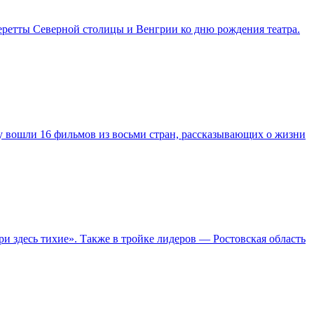
перетты Северной столицы и Венгрии ко дню рождения театра.
у вошли 16 фильмов из восьми стран, рассказывающих о жизни
 здесь тихие». Также в тройке лидеров — Ростовская область