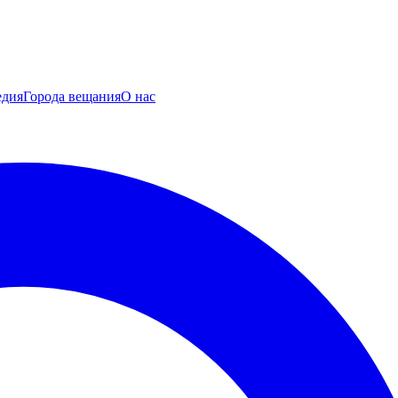
едия
Города вещания
О нас