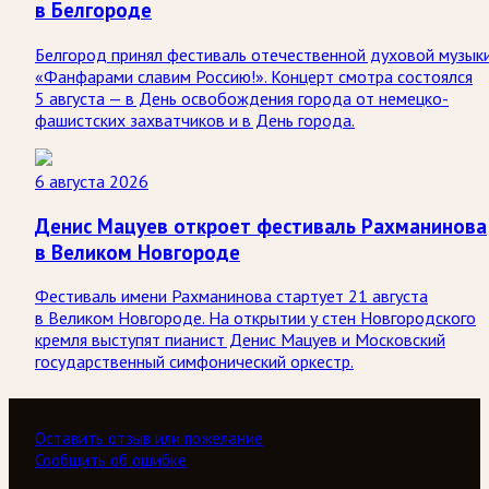
в Белгороде
Белгород принял фестиваль отечественной духовой музык
«Фанфарами славим Россию!». Концерт смотра состоялся
5 августа — в День освобождения города от немецко-
фашистских захватчиков и в День города.
6 августа 2026
Денис Мацуев откроет фестиваль Рахманинова
в Великом Новгороде
Фестиваль имени Рахманинова стартует 21 августа
в Великом Новгороде. На открытии у стен Новгородского
кремля выступят пианист Денис Мацуев и Московский
государственный симфонический оркестр.
Оставить отзыв или пожелание
Сообщить об ошибке