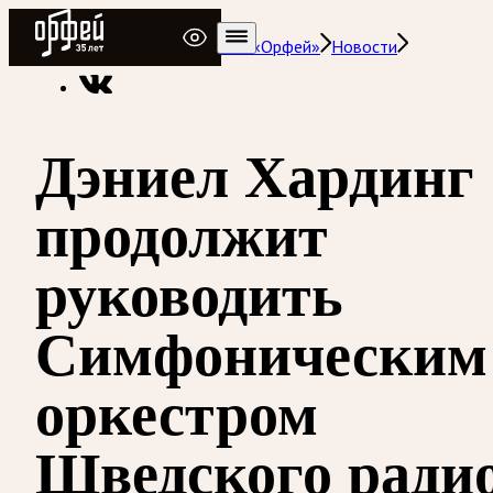
Радио Орфей
Радио классической музыки «Орфей»
Новости
Дэниел Хардинг
продолжит
руководить
Симфоническим
оркестром
Шведского ради