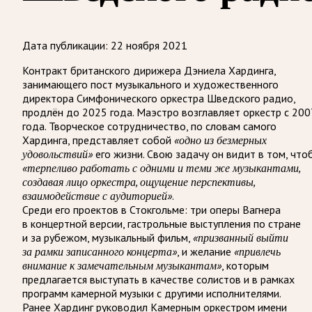
Дата публикации:
22 ноября 2021
Контракт британского дирижера Дэниела Хардинга,
занимающего пост музыкального и художественного
директора Симфонического оркестра Шведского радио,
продлён до 2025 года. Маэстро возглавляет оркестр с 200
года. Творческое сотрудничество, по словам самого
Хардинга, представляет собой
«одно из безмерных
удовольствий»
его жизни. Свою задачу он видит в том, что
«терпеливо работать с одними и теми же музыкантами,
создавая лицо оркестра, ощущение перспективы,
взаимодействие с аудиторией»
.
Среди его проектов в Стокгольме: три оперы Вагнера
в концертной версии, гастрольные выступления по стране
и за рубежом, музыкальный фильм,
«призванный выйти
за рамки записанного концерта»
, и желание
«привлечь
внимание к замечательным музыкантам»
, которым
предлагается выступать в качестве солистов и в рамках
программ камерной музыки с другими исполнителями.
Ранее Хардинг руководил Камерным оркестром имени