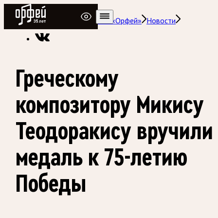
Радио Орфей
Радио классической музыки «Орфей»
Новости
Греческому
композитору Микису
Теодоракису вручили
медаль к 75-летию
Победы