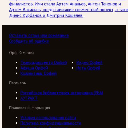
финалистов. Ими стали Артём Ананьев, Антон Танонов и
Артём Васильев, представившие совместный проект, а так
Динис Курбанов и Дмитрий Кошелев.
Оставить отзыв или пожелание
Сообщить об ошибке
Орфей медиа
Телерадиоцентр Орфей
Видео Орфей
Афиша Орфей
Ноты Орфей
Коллективы Орфей
Партнеры
Российская библиотечная ассоциация (РБА)
///ТРАКТ
Правовая информация
Условия использования сайта
Политика конфиденциальности