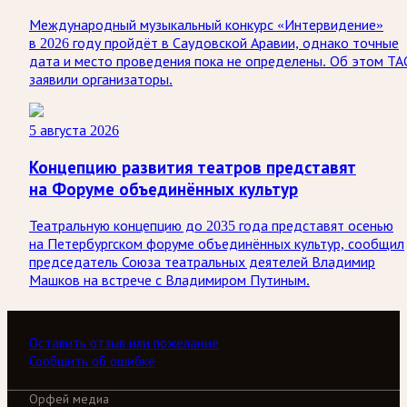
Международный музыкальный конкурс «Интервидение»
в 2026 году пройдёт в Саудовской Аравии, однако точные
дата и место проведения пока не определены. Об этом ТА
заявили организаторы.
5 августа 2026
Концепцию развития театров представят
на Форуме объединённых культур
Театральную концепцию до 2035 года представят осенью
на Петербургском форуме объединённых культур, сообщил
председатель Союза театральных деятелей Владимир
Машков на встрече с Владимиром Путиным.
Оставить отзыв или пожелание
Сообщить об ошибке
Орфей медиа