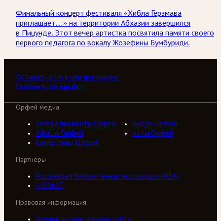
Финальный концерт фестиваля «Хибла Герзмава
приглашает…» на территории Абхазии завершился
в Пицунде. Этот вечер артистка посвятила памяти своего
первого педагога по вокалу Жозефины Бумбуриди.
Оставить отзыв или пожелание
Сообщить об ошибке
Орфей медиа
Телерадиоцентр Орфей
Видео Орфей
Афиша Орфей
Ноты Орфей
Коллективы Орфей
Партнеры
Российская библиотечная ассоциация (РБА)
///ТРАКТ
Правовая информация
Условия использования сайта