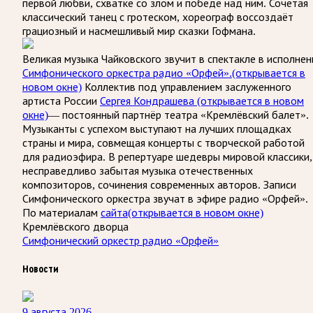
первой любви, схватке со злом и победе над ним. Сочетая
классический танец с гротеском, хореограф воссоздаёт
грациозный и насмешливый мир сказки Гофмана.
Великая музыка Чайковского звучит в спектакле в исполнен
Симфонического оркестра радио «Орфей».
(открывается в
новом окне)
Коллектив под управлением заслуженного
артиста России
Сергея Кондрашева
(открывается в новом
окне)
— постоянный партнёр театра «Кремлёвский балет».
Музыканты с успехом выступают на лучших площадках
страны и мира, совмещая концерты с творческой работой
для радиоэфира. В репертуаре шедевры мировой классики,
несправедливо забытая музыка отечественных
композиторов, сочинения современных авторов. Записи
Симфонического оркестра звучат в эфире радио «Орфей».
По материалам
сайта
(открывается в новом окне)
Кремлёвского дворца
Симфонический оркестр радио «Орфей»
Новости
9 августа 2026