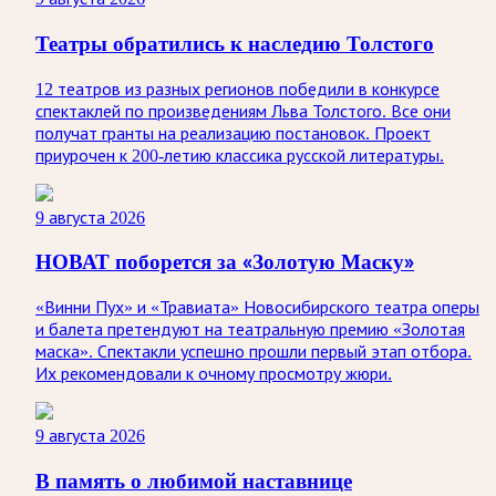
Театры обратились к наследию Толстого
12 театров из разных регионов победили в конкурсе
спектаклей по произведениям Льва Толстого. Все они
получат гранты на реализацию постановок. Проект
приурочен к 200-летию классика русской литературы.
9 августа 2026
НОВАТ поборется за «Золотую Маску»
«Винни Пух» и «Травиата» Новосибирского театра оперы
и балета претендуют на театральную премию «Золотая
маска». Спектакли успешно прошли первый этап отбора.
Их рекомендовали к очному просмотру жюри.
9 августа 2026
В память о любимой наставнице