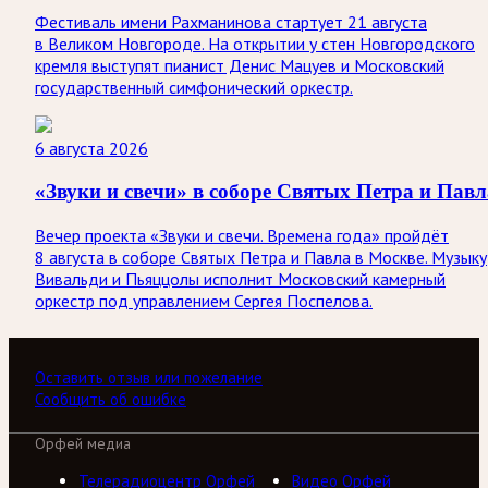
Фестиваль имени Рахманинова стартует 21 августа
в Великом Новгороде. На открытии у стен Новгородского
кремля выступят пианист Денис Мацуев и Московский
государственный симфонический оркестр.
6 августа 2026
«Звуки и свечи» в соборе Святых Петра и Павл
Вечер проекта «Звуки и свечи. Времена года» пройдёт
8 августа в соборе Святых Петра и Павла в Москве. Музыку
Вивальди и Пьяццолы исполнит Московский камерный
оркестр под управлением Сергея Поспелова.
Оставить отзыв или пожелание
Сообщить об ошибке
Орфей медиа
Телерадиоцентр Орфей
Видео Орфей