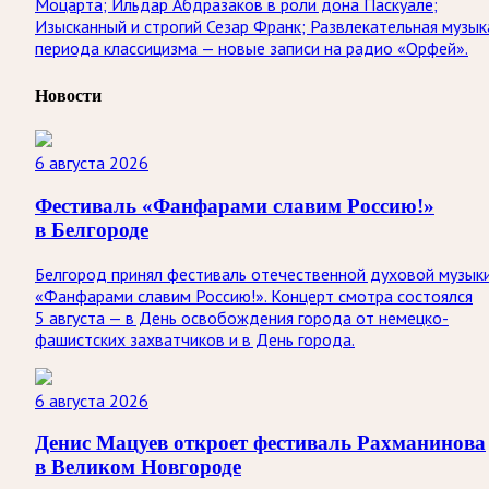
Моцарта; Ильдар Абдразаков в роли дона Паскуале;
Изысканный и строгий Сезар Франк; Развлекательная музык
периода классицизма — новые записи на радио «Орфей».
Новости
6 августа 2026
Фестиваль «Фанфарами славим Россию!»
в Белгороде
Белгород принял фестиваль отечественной духовой музык
«Фанфарами славим Россию!». Концерт смотра состоялся
5 августа — в День освобождения города от немецко-
фашистских захватчиков и в День города.
6 августа 2026
Денис Мацуев откроет фестиваль Рахманинова
в Великом Новгороде