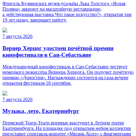
Флигель Кузминских музея-усадьбы Льва Толстого «Ясная
Поляна» закроют на масштабную реставрацию,
а действующая выставка Что такое искусство?», открытая там
19 лет назад, завершает работу.
7 августа 2026
Вернер Херцог удостоен почётной премии
кинофестиваля в Сан-Себастьяне
Международный кинофестиваль в Сан-Себастьяне чествует
немецкого режиссёра Вернера Херцога. Он получит почётную
премию «Доностия». Награждение состоится на гала-вечере
открытия фестиваля 18 сентября.
7 августа 2026
Музыка, лето, Екатеринбург
Пермский Театр-Театр впервые выступит в Летнем театре
Екатеринбурга. На площадке под открытым небом коллектив
представит спектакль-концерт «Мюзик-Холл» с фрагментами