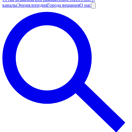
каналы
Энциклопедия
Города вещания
О нас