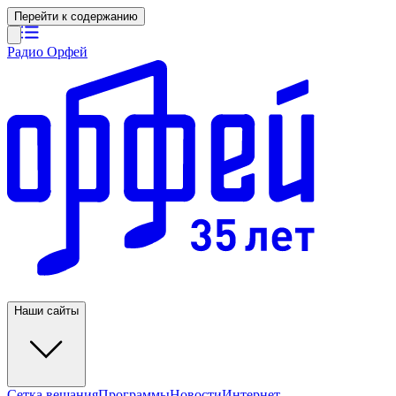
Перейти к содержанию
Радио Орфей
Наши сайты
Сетка вещания
Программы
Новости
Интернет-