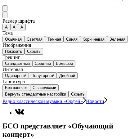
Размер шрифта
А
A
A
Тема
Обычная
Светлая
Темная
Синяя
Коричневая
Зеленая
Изображения
Показать
Скрыть
Трекинг
Стандартный
Средний
Большой
Интервал
Одинарный
Полуторный
Двойной
Гарнитура
Без засечек
С засечками
Вернуть стандартные настройки
Скрыть
Радио классической музыки «Орфей»
Новости
БСО представляет «Обучающий
концерт»