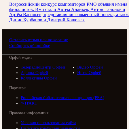
Всероссийский конкурс композиторов РМО объявил имена
финалистов. Ими стали Артём Ананьев, Антон Танонов и
Артём Васильев, представившие совместный проект, а такж
Динис Курбанов и Дмитрий Кошелев.
Оставить отзыв или пожелание
Сообщить об ошибке
Орфей медиа
Телерадиоцентр Орфей
Видео Орфей
Афиша Орфей
Ноты Орфей
Коллективы Орфей
Партнеры
Российская библиотечная ассоциация (РБА)
///ТРАКТ
Правовая информация
Условия использования сайта
Политика конфиденциальности