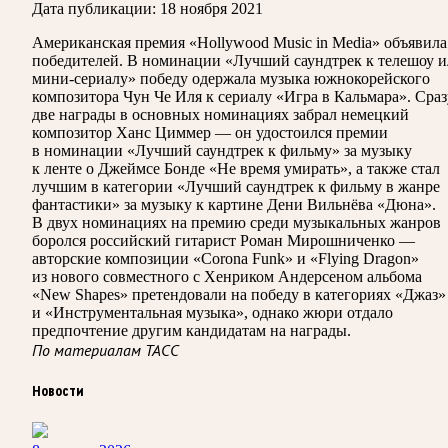
Дата публикации:
18 ноября 2021
Американская премия «Hollywood Music in Media» объявила
победителей. В номинации «Лучший саундтрек к телешоу 
мини-сериалу» победу одержала музыка южнокорейского
композитора Чун Че Иля к сериалу «Игра в Кальмара». Сраз
две награды в основных номинациях забрал немецкий
композитор Ханс Циммер — он удостоился премии
в номинации «Лучший саундтрек к фильму» за музыку
к ленте о Джеймсе Бонде «Не время умирать», а также стал
лучшим в категории «Лучший саундтрек к фильму в жанре
фантастики» за музыку к картине Дени Вильнёва «Дюна».
В двух номинациях на премию среди музыкальных жанров
боролся российский гитарист Роман Мирошниченко —
авторские композиции «Corona Funk» и «Flying Dragon»
из нового совместного с Хенриком Андерсеном альбома
«New Shapes» претендовали на победу в категориях «Джаз»
и «Инструментальная музыка», однако жюри отдало
предпочтение другим кандидатам на награды.
По материалам ТАСС
Новости