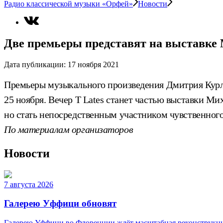
Радио классической музыки «Орфей»
Новости
Две премьеры представят на выставке
Дата публикации:
17 ноября 2021
Премьеры музыкального произведения Дмитрия Курля
25 ноября. Вечер T Lates станет частью выставки М
но стать непосредственным участником чувственного
По материалам организаторов
Новости
7 августа 2026
Галерею Уффици обновят
Галерею Уффици во Флоренции ждёт масштабная реконструкция