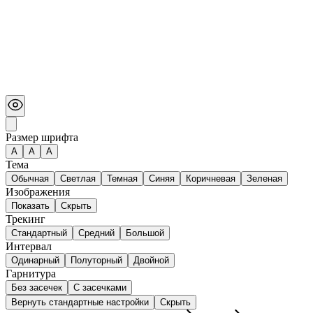
Размер шрифта
А
A
A
Тема
Обычная
Светлая
Темная
Синяя
Коричневая
Зеленая
Изображения
Показать
Скрыть
Трекинг
Стандартный
Средний
Большой
Интервал
Одинарный
Полуторный
Двойной
Гарнитура
Без засечек
С засечками
Вернуть стандартные настройки
Скрыть