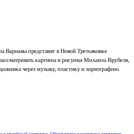
а Варнавы представят в Новой Третьяковке
 рассматривать картины и рисунки Михаила Врубеля,
дожника через музыку, пластику и хореографию.
ие в музейный комплекс. Обновление рассчитано примерно