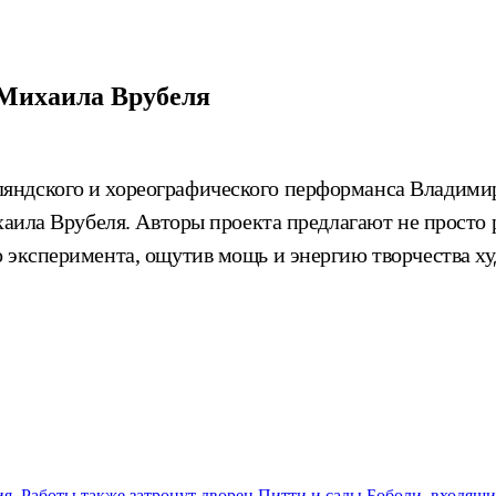
 Михаила Врубеля
ндского и хореографического перформанса Владимир
ихаила Врубеля. Авторы проекта предлагают не просто
 эксперимента, ощутив мощь и энергию творчества ху
. Работы также затронут дворец Питти и сады Боболи, входящ