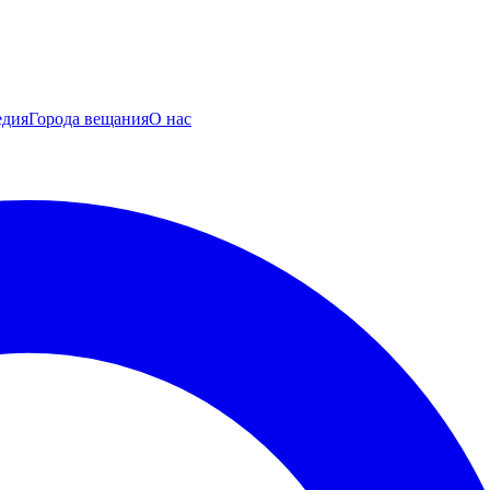
едия
Города вещания
О нас