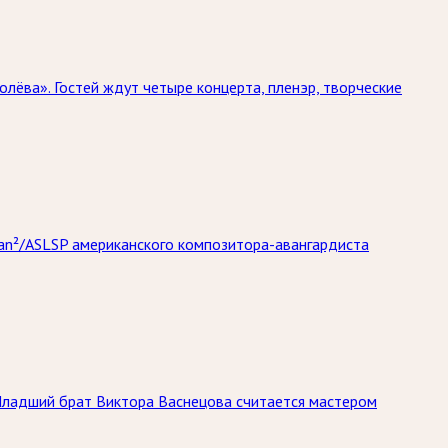
лёва». Гостей ждут четыре концерта, пленэр, творческие
gan²/ASLSP американского композитора-авангардиста
Младший брат Виктора Васнецова считается мастером