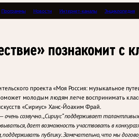
Программы
Новости
Интернет-каналы
Энциклопедия
ствие» познакомит с к
ительского проекта «Моя Россия: музыкальное пут
 поможет молодым людям легче воспринимать клас
скусств «Сириус» Ханс-Йоахим Фрай.
с“, — очень созвучно. „Сириус“ поддерживает талантли
овываться, дает возможность участвовать в конкурсах
, поддерживать публику. Замечательно, что мы догов