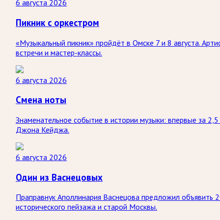
6 августа 2026
Пикник с оркестром
«Музыкальный пикник» пройдёт в Омске 7 и 8 августа. Арт
встречи и мастер-классы.
6 августа 2026
Смена ноты
Знаменательное событие в истории музыки: впервые за 2,
Джона Кейджа.
6 августа 2026
Один из Васнецовых
Праправнук Аполлинария Васнецова предложил объявить 2
исторического пейзажа и старой Москвы.