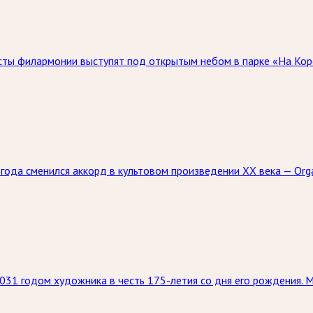
исты филармонии выступят под открытым небом в парке «На Коро
5 года сменился аккорд в культовом произведении XX века — Or
031 годом художника в честь 175-летия со дня его рождения. 