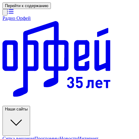
Перейти к содержанию
Радио Орфей
Наши сайты
Сетка вещания
Программы
Новости
Интернет-