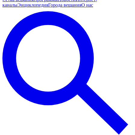
каналы
Энциклопедия
Города вещания
О нас