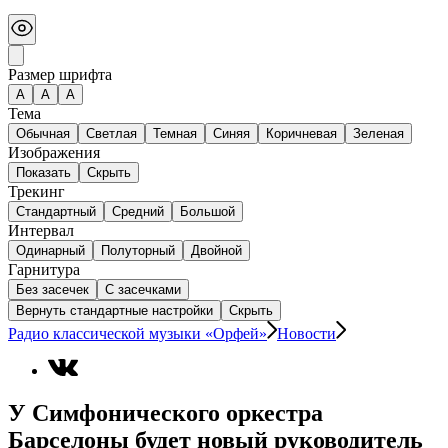
Размер шрифта
А
A
A
Тема
Обычная
Светлая
Темная
Синяя
Коричневая
Зеленая
Изображения
Показать
Скрыть
Трекинг
Стандартный
Средний
Большой
Интервал
Одинарный
Полуторный
Двойной
Гарнитура
Без засечек
С засечками
Вернуть стандартные настройки
Скрыть
Радио классической музыки «Орфей»
Новости
У Симфонического оркестра
Барселоны будет новый руководитель