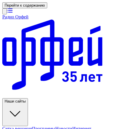
Перейти к содержанию
Радио Орфей
Наши сайты
Сетка вещания
Программы
Новости
Интернет-