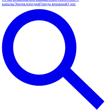
каналы
Энциклопедия
Города вещания
О нас