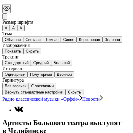
Размер шрифта
А
A
A
Тема
Обычная
Светлая
Темная
Синяя
Коричневая
Зеленая
Изображения
Показать
Скрыть
Трекинг
Стандартный
Средний
Большой
Интервал
Одинарный
Полуторный
Двойной
Гарнитура
Без засечек
С засечками
Вернуть стандартные настройки
Скрыть
Радио классической музыки «Орфей»
Новости
Артисты Большого театра выступят
в Челябинске