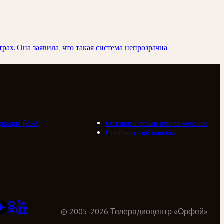
х. Она заявила, что такая система непрозрачна.
циация (РБА)
Оставить отзыв или пожелание
Сообщить об ошибке
©
2005
-
2026
Телерадиоцентр «Орфей»