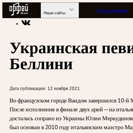
Радио Орфей
Сетка вещания
Радио классической музыки «Орфей»
Новости
Наши сайты
Украинская певи
Беллини
Дата публикации:
12 ноября 2021
Во французском городе Вандом завершился 10-й 
После исполнения в финале двух арий — на италь
досталась сопрано из Украины Юлии Меркудиново
был основан в 2010 году итальянским маэстро Ма