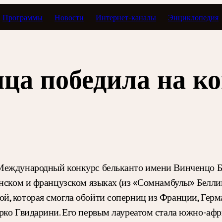
Программы
Новости
Интернет-каналы
Энциклопедия
ца победила на к
Международный конкурс бельканто имени Винченцо Бе
янском и французском языках (из «Сомнамбулы» Белли
й, которая смогла обойти соперниц из Франции, Герм
рко Гвидарини. Его первым лауреатом стала южно-аф