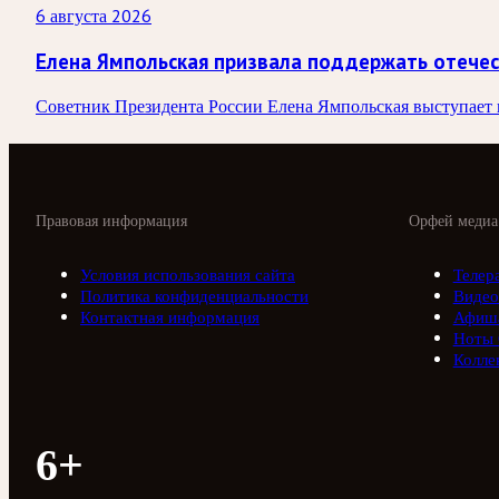
6 августа 2026
Елена Ямпольская призвала поддержать отече
Советник Президента России Елена Ямпольская выступает п
Правовая информация
Орфей медиа
Условия использования сайта
Телер
Политика конфиденциальности
Видео
Контактная информация
Афиш
Ноты
Колле
6+