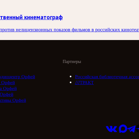
ственный кинематограф
ротив нелицензионных показов фильмов в российских кинотеатра
Партнеры
адиоцентр Орфей
Российская библиотечная ассо
 Орфей
///ТРАКТ
а Орфей
 Орфей
ктивы Орфей