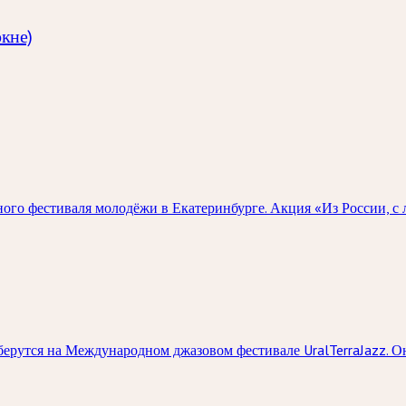
окне)
го фестиваля молодёжи в Екатеринбурге. Акция «Из России, с 
ерутся на Международном джазовом фестивале UralTerraJazz. О