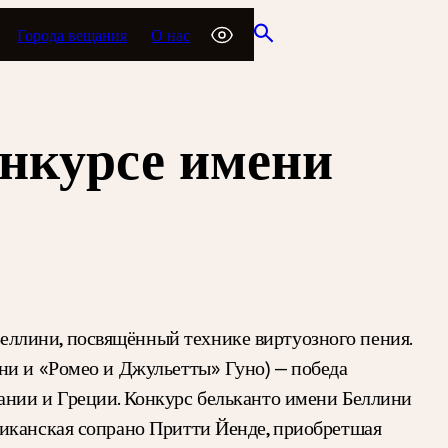
Города вещания
О нас
онкурсе имени
ллини, посвящённый технике виртуозного пения.
ни и «Ромео и Джульетты» Гуно) — победа
ании и Греции. Конкурс бельканто имени Беллини
риканская сопрано Притти Йенде, приобретшая