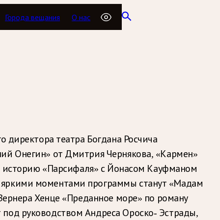
Города вещания
О нас
го директора театра Богдана Росчича
ний Онегин» от Дмитрия Чернякова, «Кармен»
, а историю «Парсифаля» с Йонасом Кауфманом
, яркими моментами программы станут «Мадам
 Вернера Хенце «Преданное море» по роману
 под руководством Андреса Ороско- Эстрады,