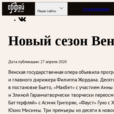
Радио Орфей
Сетка вещания
Радио классической музыки «Орфей»
Новости
Наши сайты
Новый сезон Ве
Дата публикации:
27 апреля 2020
Венская государственная опера объявила прогр
и главного дирижера Филиппа Жордана. Десять
в постановке Бьето, «Макбет» с участием Анн
и Элиной Гаранчатворчески творчески переос
Баттерфляй» с Асмик Григорян, «Фауст» Гуно с
Юкио Мисимы. Три премьеры из десяти в ново