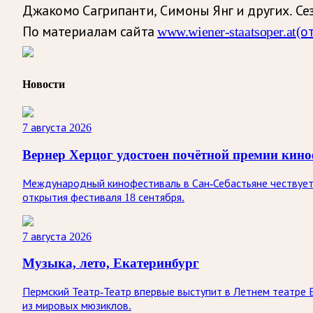
Джакомо Сагрипанти, Симоны Янг и других. Се
По материалам сайта
www.wiener-staatsoper.at
(о
Новости
7 августа 2026
Вернер Херцог удостоен почётной премии кино
Международный кинофестиваль в Сан-Себастьяне чествует 
открытия фестиваля 18 сентября.
7 августа 2026
Музыка, лето, Екатеринбург
Пермский Театр-Театр впервые выступит в Летнем театре 
из мировых мюзиклов.