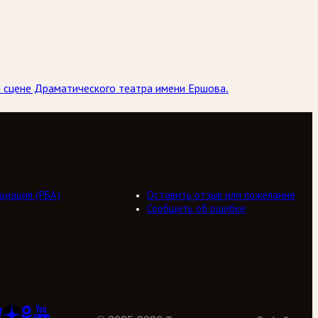
на сцене Драматического театра имени Ершова.
циация (РБА)
Оставить отзыв или пожелание
Сообщить об ошибке