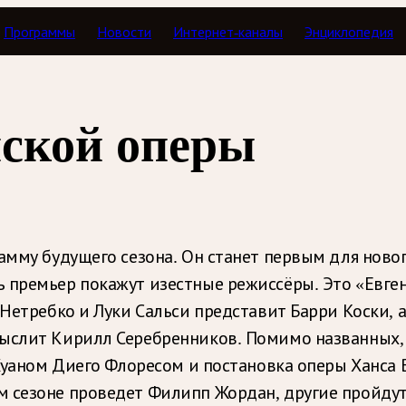
Программы
Новости
Интернет-каналы
Энциклопедия
нской оперы
амму будущего сезона. Он станет первым для ново
 премьер покажут изестные режиссёры. Это «Евге
ы Нетребко и Луки Сальси представит Барри Коски
мыслит Кирилл Серебренников. Помимо названных
 Хуаном Диего Флоресом и постановка оперы Ханса
м сезоне проведет Филипп Жордан, другие пройдут