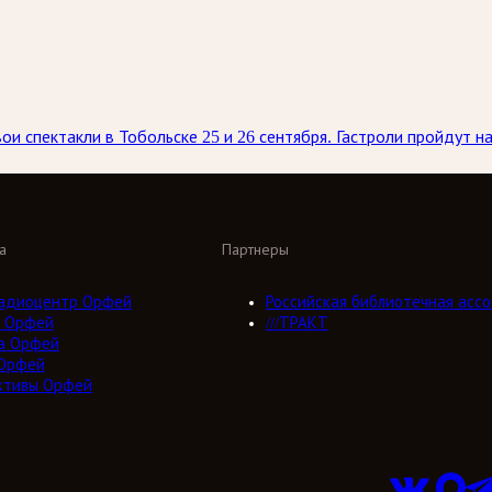
ои спектакли в Тобольске 25 и 26 сентября. Гастроли пройдут 
а
Партнеры
адиоцентр Орфей
Российская библиотечная ассо
 Орфей
///ТРАКТ
а Орфей
Орфей
ктивы Орфей