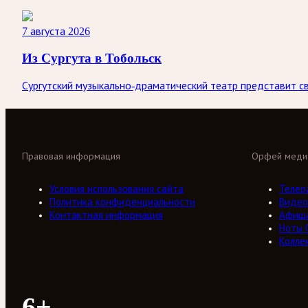
7 августа 2026
Из Сургута в Тобольск
Сургутский музыкально-драматический театр представит св
Правовая информация
Орфей меди
Условия использования сайта
Телер
Политика конфиденциальности
Видео
Контактная информация
Афиш
Ноты 
Колле
6+