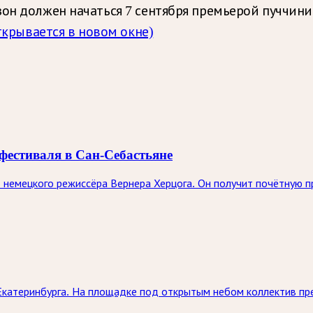
зон должен начаться 7 сентября премьерой пуччин
ткрывается в новом окне)
фестиваля в Сан-Себастьяне
немецкого режиссёра Вернера Херцога. Он получит почётную п
Екатеринбурга. На площадке под открытым небом коллектив пр