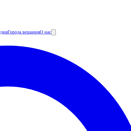
едия
Города вещания
О нас