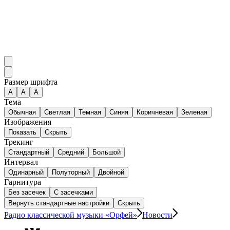
Размер шрифта
А
A
A
Тема
Обычная
Светлая
Темная
Синяя
Коричневая
Зеленая
Изображения
Показать
Скрыть
Трекинг
Стандартный
Средний
Большой
Интервал
Одинарный
Полуторный
Двойной
Гарнитура
Без засечек
С засечками
Вернуть стандартные настройки
Скрыть
Радио классической музыки «Орфей»
Новости