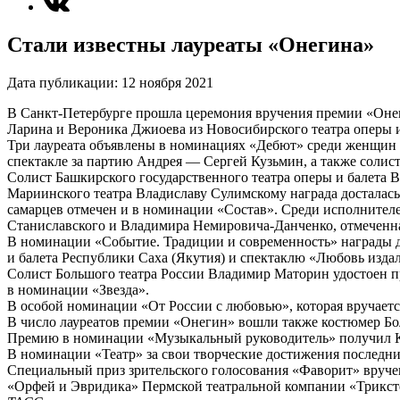
Стали известны лауреаты «Онегина»
Дата публикации:
12 ноября 2021
В Санкт-Петербурге прошла церемония вручения премии «Онег
Ларина и Вероника Джиоева из Новосибирского театра оперы и
Три лауреата объявлены в номинациях «Дебют» среди женщин 
спектакле за партию Андрея — Сергей Кузьмин, а также солист
Солист Башкирского государственного театра оперы и балета
Мариинского театра Владиславу Сулимскому награда досталась 
самарцев отмечен и в номинации «Состав». Среди исполнителе
Станиславского и Владимира Немировича-Данченко, отмеченна
В номинации «Событие. Традиции и современность» награды до
и балета Республики Саха (Якутия) и спектаклю «Любовь издал
Солист Большого театра России Владимир Маторин удостоен п
в номинации «Звезда».
В особой номинации «От России с любовью», которая вручаетс
В число лауреатов премии «Онегин» вошли также костюмер Бол
Премию в номинации «Музыкальный руководитель» получил Ко
В номинации «Театр» за свои творческие достижения последн
Специальный приз зрительского голосования «Фаворит» вруче
«Орфей и Эвридика» Пермской театральной компании «Трикст