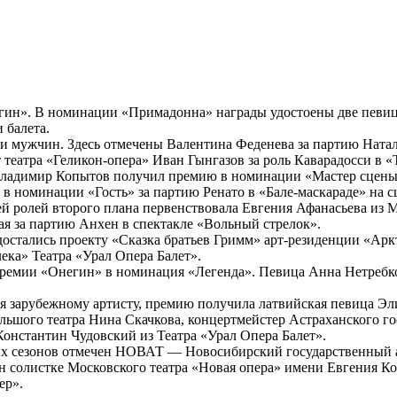
ин». В номинации «Примадонна» награды удостоены две певицы
 балета.
и мужчин. Здесь отмечены Валентина Феденева за партию Натал
 театра «Геликон-опера» Иван Гынгазов за роль Каварадосси в «
 Владимир Копытов получил премию в номинации «Мастер сцены
в номинации «Гость» за партию Ренато в «Бале-маскараде» на сц
й ролей второго плана первенствовала Евгения Афанасьева из 
я за партию Анхен в спектакле «Вольный стрелок».
стались проекту «Сказка братьев Гримм» арт-резиденции «Аркт
ека» Театра «Урал Опера Балет».
ремии «Онегин» в номинация «Легенда». Певица Анна Нетребко 
я зарубежному артисту, премию получила латвийская певица Эли
ьшого театра Нина Скачкова, концертмейстер Астраханского го
нстантин Чудовский из Театра «Урал Опера Балет».
их сезонов отмечен НОВАТ — Новосибирский государственный а
н солистке Московского театра «Новая опера» имени Евгения 
ер».