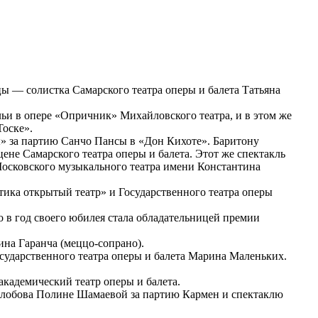
 — солистка Самарского театра оперы и балета Татьяна
ьи в опере «Опричник» Михайловского театра, и в этом же
Тоске».
» за партию Санчо Пансы в «Дон Кихоте». Баритону
ене Самарского театра оперы и балета. Этот же спектакль
Московского музыкального театра имени Константина
ика открытый театр» и Государственного театра оперы
в год своего юбилея стала обладательницей премии
на Гаранча (меццо-сопрано).
сударственного театра оперы и балета Марина Маленьких.
кадемический театр оперы и балета.
Колобова Полине Шамаевой за партию Кармен и спектаклю