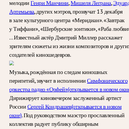
мелодии
Генри Манчини
,
Мишеля Леграна
,
Эдуар
Артемьева
, других мэтров, прозвучат 13 декабря
в зале культурного центра «Меридиан». «Завтрак
у Тиффани», «Шербурские зонтики», «Раба любви
… Известный актёр Дмитрий Миллер расскажет
зрителям сюжеты из жизни композиторов и други
создателей киношедевров.
Музыка, рождённая по следам киношных
перипетий, звучит в исполнении
Симфонического
оркестра радио «Орфей»
(открывается в новом окн
Дирижирует киновечером заслуженный артист
России
Сергей Кондрашев
(открывается в новом
окне)
. Под руководством маэстро прославленный
коллектив радует публику обширным