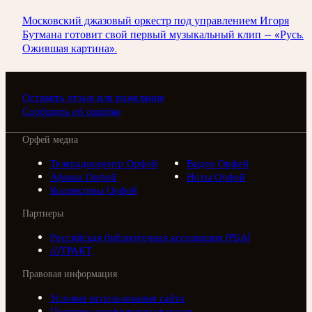
Московский джазовый оркестр под управлением Игоря
Бутмана готовит свой первый музыкальный клип — «Русь.
Ожившая картина».
Оставить отзыв или пожелание
Сообщить об ошибке
Орфей медиа
Телерадиоцентр Орфей
Видео Орфей
Афиша Орфей
Ноты Орфей
Коллективы Орфей
Партнеры
Российская библиотечная ассоциация (РБА)
///ТРАКТ
Правовая информация
Условия использования сайта
Политика конфиденциальности