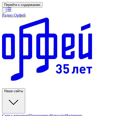
Перейти к содержанию
Радио Орфей
Наши сайты
Сетка вещания
Программы
Новости
Интернет-