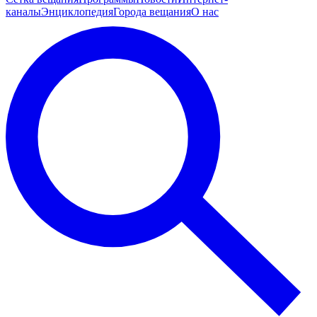
каналы
Энциклопедия
Города вещания
О нас