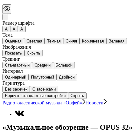
Размер шрифта
А
A
A
Тема
Обычная
Светлая
Темная
Синяя
Коричневая
Зеленая
Изображения
Показать
Скрыть
Трекинг
Стандартный
Средний
Большой
Интервал
Одинарный
Полуторный
Двойной
Гарнитура
Без засечек
С засечками
Вернуть стандартные настройки
Скрыть
Радио классической музыки «Орфей»
Новости
«Музыкальное обозрение — OPUS 32»