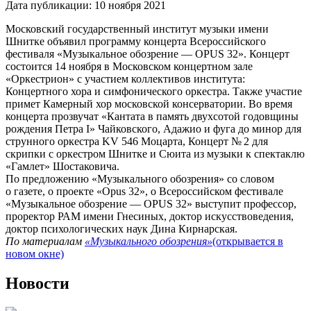
Дата публикации:
10 ноября 2021
Московский государственный институт музыки имени
Шнитке объявил программу концерта Всероссийского
фестиваля «Музыкальное обозрение — OPUS 32». Концерт
состоится 14 ноября в Московском концертном зале
«Оркестрион» с участием коллективов института:
Концертного хора и симфонического оркестра. Также участие
примет Камерный хор московской консерватории. Во время
концерта прозвучат «Кантата в память двухсотой годовщины
рождения Петра I» Чайковского, Адажио и фуга до минор для
струнного оркестра KV 546 Моцарта, Концерт № 2 для
скрипки с оркестром Шнитке и Сюита из музыки к спектаклю
«Гамлет» Шостаковича.
По предложению «Музыкального обозрения» со словом
о газете, о проекте «Opus 32», о Всероссийском фестивале
«Музыкальное обозрение — OPUS 32» выступит профессор,
проректор РАМ имени Гнесиных, доктор искусствоведения,
доктор психологических наук Дина Кирнарская.
По материалам
«Музыкального обозрения»
(открывается в
новом окне)
Новости