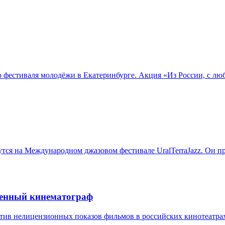
фестиваля молодёжи в Екатеринбурге. Акция «Из России, с люб
тся на Международном джазовом фестивале UralTerraJazz. Он пр
венный кинематограф
ив нелицензионных показов фильмов в российских кинотеатрах. 