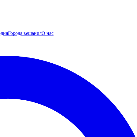
едия
Города вещания
О нас