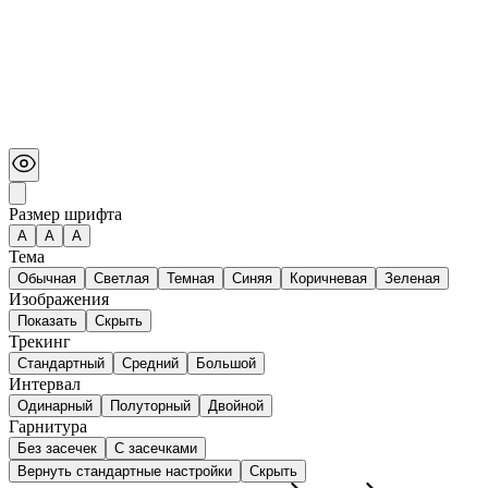
Размер шрифта
А
A
A
Тема
Обычная
Светлая
Темная
Синяя
Коричневая
Зеленая
Изображения
Показать
Скрыть
Трекинг
Стандартный
Средний
Большой
Интервал
Одинарный
Полуторный
Двойной
Гарнитура
Без засечек
С засечками
Вернуть стандартные настройки
Скрыть