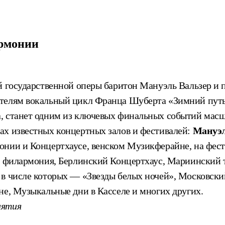
армонии
й государственной оперы баритон Мануэль Вальзер и 
телям вокальный цикл Франца Шуберта «Зимний путь»
, станет одним из ключевых финальных событий масшт
ах известных концертных залов и фестивалей:
Мануэл
онии и Концертхаусе, венском Музикферайне, на фест
ая филармония, Берлинский Концертхаус, Мариинский 
 в числе которых — «Звезды белых ночей», Московск
не, Музыкальные дни в Касселе и многих других.
иятия