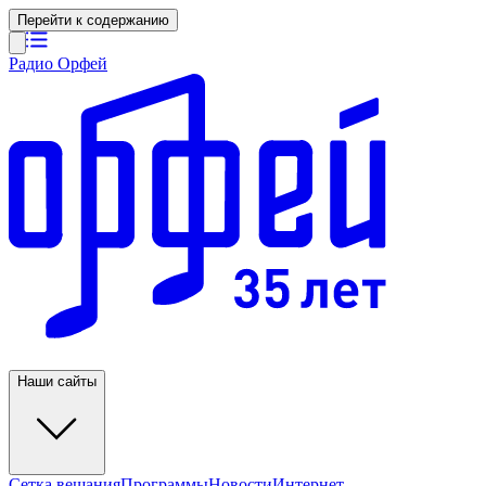
Перейти к содержанию
Радио Орфей
Наши сайты
Сетка вещания
Программы
Новости
Интернет-