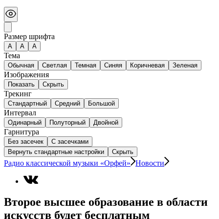
Размер шрифта
А
A
A
Тема
Обычная
Светлая
Темная
Синяя
Коричневая
Зеленая
Изображения
Показать
Скрыть
Трекинг
Стандартный
Средний
Большой
Интервал
Одинарный
Полуторный
Двойной
Гарнитура
Без засечек
С засечками
Вернуть стандартные настройки
Скрыть
Радио классической музыки «Орфей»
Новости
Второе высшее образование в области
искусств будет бесплатным