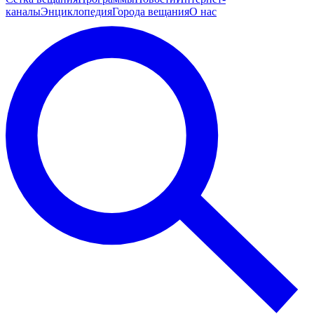
каналы
Энциклопедия
Города вещания
О нас