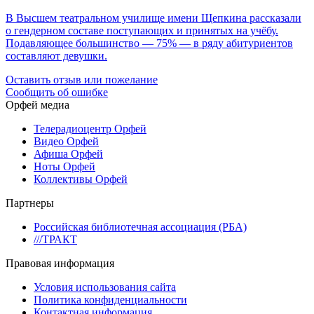
В Высшем театральном училище имени Щепкина рассказали
о гендерном составе поступающих и принятых на учёбу.
Подавляющее большинство — 75% — в ряду абитуриентов
составляют девушки.
Оставить отзыв или пожелание
Сообщить об ошибке
Орфей медиа
Телерадиоцентр Орфей
Видео Орфей
Афиша Орфей
Ноты Орфей
Коллективы Орфей
Партнеры
Российская библиотечная ассоциация (РБА)
///ТРАКТ
Правовая информация
Условия использования сайта
Политика конфиденциальности
Контактная информация