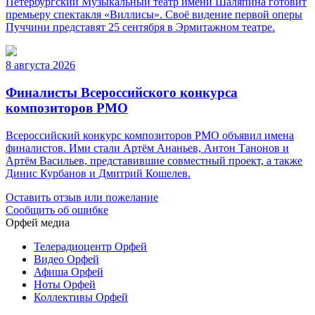
Петербургский Музыкальный театр имени Шаляпина готовит
премьеру спектакля «Виллисы». Своё видение первой оперы
Пуччини представят 25 сентября в Эрмитажном театре.
8 августа 2026
Финалисты Всероссийского конкурса
композиторов РМО
Всероссийский конкурс композиторов РМО объявил имена
финалистов. Ими стали Артём Ананьев, Антон Танонов и
Артём Васильев, представившие совместный проект, а также
Динис Курбанов и Дмитрий Кошелев.
Оставить отзыв или пожелание
Сообщить об ошибке
Орфей медиа
Телерадиоцентр Орфей
Видео Орфей
Афиша Орфей
Ноты Орфей
Коллективы Орфей