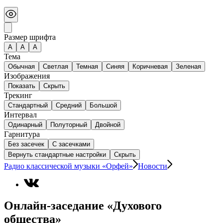
Размер шрифта
А
A
A
Тема
Обычная
Светлая
Темная
Синяя
Коричневая
Зеленая
Изображения
Показать
Скрыть
Трекинг
Стандартный
Средний
Большой
Интервал
Одинарный
Полуторный
Двойной
Гарнитура
Без засечек
С засечками
Вернуть стандартные настройки
Скрыть
Радио классической музыки «Орфей»
Новости
Онлайн-заседание «Духового
общества»