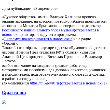
Дата публикации:
23 апреля 2020
«Духовое общество» имени Валерия Халилова провело
онлайн-заседание, на котором повторно избрали президентом
ассоциации Михаила Брызгалова ‑ генерального директора
Российского национального музея музыки
(открывается в
новом окне)
, автора и ведущего программы
«
Экспомузыка
(открывается в новом окне)
» на радио
«Орфей».
Также были избраны вице-президенты «Духового общества»:
лауреат Премии Правительства РФ в области культуры
Анатолий Цеп, профессор Вячеслав Прокопов и Владимир
Лебусов.
особое внимание на заседании уделили работе над
методическими пособиями для духовых оркестров, учащихся
и исполнителей, подготовке электронного словаря духовика
и работе на следующий год.
По материалам
https://dukhovik.ru/
(открывается в новом окне)
Брызгалов