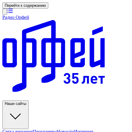
Перейти к содержанию
Радио Орфей
Наши сайты
Сетка вещания
Программы
Новости
Интернет-