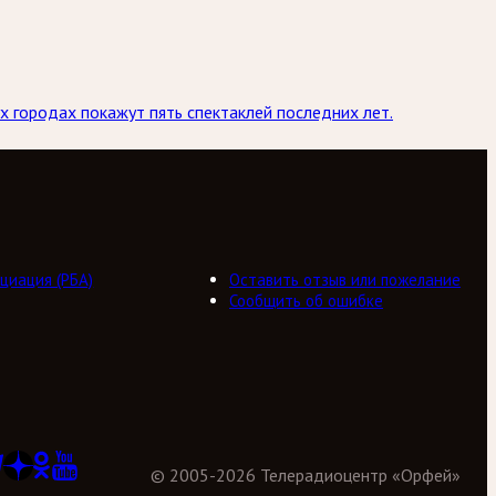
х городах покажут пять спектаклей последних лет.
циация (РБА)
Оставить отзыв или пожелание
Сообщить об ошибке
©
2005
-
2026
Телерадиоцентр «Орфей»