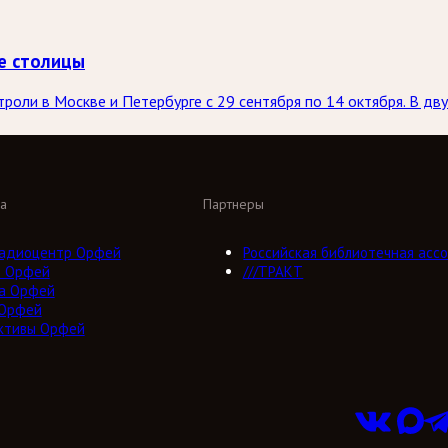
е столицы
оли в Москве и Петербурге с 29 сентября по 14 октября. В дву
а
Партнеры
адиоцентр Орфей
Российская библиотечная ассо
о Орфей
///ТРАКТ
а Орфей
 Орфей
ктивы Орфей