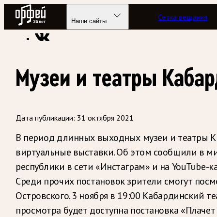
Радио Орфей
Сетка вещания
Радио классической музыки «Орфей»
Новости
Наши сайты
Музеи и театры Каба
Дата публикации:
31 октября 2021
В период длинных выходных музеи и театры К
виртуальные выставки. Об этом сообщили в ми
республики в сети «Инстаграм» и на YouTube-к
Среди прочих постановок зрители смогут посмо
Островского. 3 ноября в 19:00 Кабардинский т
просмотра будет доступна постановка «Плачет