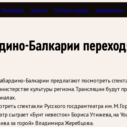
Программы
Новости
Интернет-каналы
Энциклопедия
рдино-Балкарии переход
абардино-Балкарии предлагают посмотреть спекта
нистерстве культуры региона. Трансляции будут п
аналах.
треть спектакли Русского госдрамтеатра им. М. Го
еатр сыграет «Бунт невесток» Бориса Утижева, на 
 ива за горой» Владимира Жеребцова.