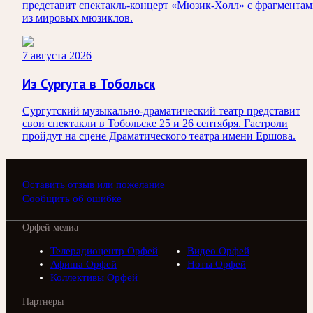
представит спектакль-концерт «Мюзик-Холл» с фрагмента
из мировых мюзиклов.
7 августа 2026
Из Сургута в Тобольск
Сургутский музыкально-драматический театр представит
свои спектакли в Тобольске 25 и 26 сентября. Гастроли
пройдут на сцене Драматического театра имени Ершова.
Оставить отзыв или пожелание
Сообщить об ошибке
Орфей медиа
Телерадиоцентр Орфей
Видео Орфей
Афиша Орфей
Ноты Орфей
Коллективы Орфей
Партнеры