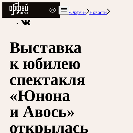
Радио Орфей
Радио классической музыки «Орфей»
Новости
Выставка
к юбилею
спектакля
«Юнона
и Авось»
открылась