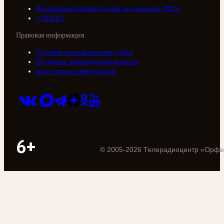
Российская библиотечная ассоциация (РБА)
///ТРАКТ
Правовая информация
Условия использования сайта
Политика конфиденциальности
Контактная информация
6+
©
2005
-
2026
Телерадиоцентр «Орфе