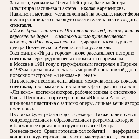
Захарова, художника Олега Шейнциса, балетмейстера
Владимира Васильева и актера Николая Караченцова.
Павильон выставки, установленный на вокзале, имеет фор
шестигранника, отсылающую посетителей к шести создате
спектакля.
«Мы выбрали это место [Казанский вокзал], потому что э
пересечение дорог — спектакль много путешествовал
по миру, по России», —
пояснила учредитель культурного
центра Вознесенского Анастасия Богуславская.
Экспозиция «Игра в города» также рассказывает историю
спектакля через ряд ключевых событий: от премьеры
в Москве в 1981 году к триумфальным гастролям в Париже
в 1983-м, сделавшим спектакль мировой постановкой, до н
йоркских гастролей «Ленкома» в 1990-м.
На выставке представлены афиши международных показов
спектакля, программки к постановке, фотографии из архива
«Ленкома», костюмы актеров, рабочие эскизы к спектаклю
Олега Шейнциса, партитура оперы «Юнона и Авось»,
виниловая пластинка с записью оперы, личные вещи автор
постановки.
Выставка будет работать до 15 декабря. Также планируется
сопроводительная и образовательная программа, которую
в ближайшее время анонсируют на сайте Центра
Вознесенского. Среди готовящихся событий — перформанс
концерты, кураторские экскурсии, мастер-классы, лекции