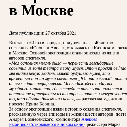
в Москве
Дата публикации:
27 октября 2021
Выставка «Игра в города», приуроченная к 40-летию
спектакля «Юнона и Авось», открылась на Казанском вокза
в Москве. Основой экспозиции стали эпизоды из жизни
авторов спектакля.
«Моя основная мысль была — перенести легендарные
события из зоны театра в зону музея. Этот проект сейчас
мы видим некую модель, макет будущего музея, это
временный поп-ап музей спектакля „Юнона и Авось“, поэт
он выглядит специфически. Мы видим здесь подиумы
музейного характера, где в середине павильона находятся
настоящие артефакты из театра — зрители могут увиде
то, что обычно далеко на сцене»,
— рассказала художник
проекта Ирина Корина.
За основу экспозиции взяли историю создания спектакля,
рассказанную через эпизоды из жизни шести авторов: поэта
Андрея Вознесенского, композитора
Алексея
Рыбникова
(открывается в новом окне)
, режиссера Марка