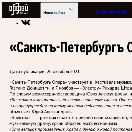
Радио Орфей
Сетка вещания
Радио классической музыки «Орфей»
Новости
Наши сайты
«Санктъ-Петербургъ 
Дата публикации:
26 октября 2021
«Санктъ-Петербургъ Опера» участвует в Фестивале музыка
Гаэтано Доницетти, а 7 ноября — «Электру» Рихарда Штра
По словам режиссера-постановщика Юрия Александрова, ис
«Возможно я мечтатель, но я верю в красивые сказки. Они 
и не предупреждая, поэтому местом действия нашего спект
объясняет Юрий Александров.
«Электра» — трагедия о закате древней цивилизации, но,
музыкальную драму, яркий образец экспрессионизма.
«Это великое произведение. Когда я думаю о новой постано