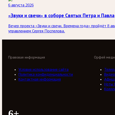
6 августа 2026
«Звуки и свечи» в соборе Святых Петра и Павла
Вечер проекта «Звуки и свечи. Времена года» пройдёт 8 а
управлением Сергея Поспелова.
Правовая информация
Орфей меди
Условия использования сайта
Телер
Политика конфиденциальности
Видео
Контактная информация
Афиш
Ноты 
Колле
6+