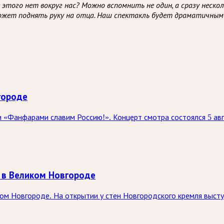
того нет вокруг нас? Можно вспомнить не один, а сразу неско
может поднять руку на отца. Наш спектакль будет драматичным
городе
 «Фанфарами славим Россию!». Концерт смотра состоялся 5 ав
 в Великом Новгороде
ком Новгороде. На открытии у стен Новгородского кремля выст