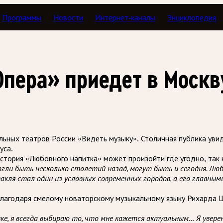
Программы
Новости
Интернет-каналы
Энциклопедия
Опера» приедет в Москв
льных театров России «Видеть музыку». Столичная публика увид
уса.
тория «Любовного напитка» может произойти где угодно, так к
могли быть несколько столетий назад, могут быть и сегодня. Лю
акля стал один из условных современных городов, а его главны
 благодаря смелому новаторскому музыкальному языку Рихарда 
вке, я всегда выбираю то, что мне кажется актуальным… Я уверен