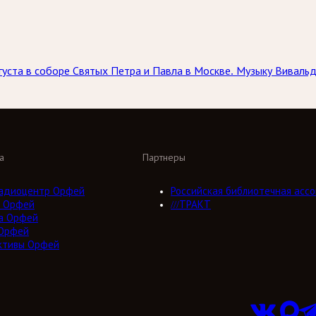
вгуста в соборе Святых Петра и Павла в Москве. Музыку Вивал
а
Партнеры
адиоцентр Орфей
Российская библиотечная ассо
 Орфей
///ТРАКТ
а Орфей
Орфей
ктивы Орфей