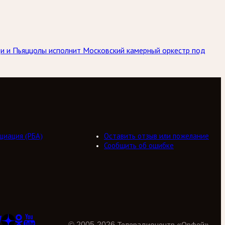
ьди и Пьяццолы исполнит Московский камерный оркестр под
циация (РБА)
Оставить отзыв или пожелание
Сообщить об ошибке
©
2005
-
2026
Телерадиоцентр «Орфей»