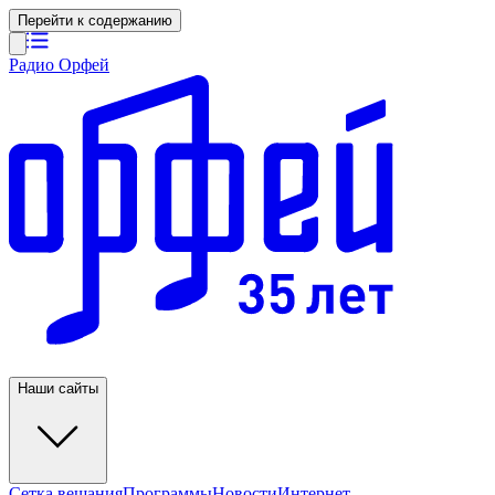
Перейти к содержанию
Радио Орфей
Наши сайты
Сетка вещания
Программы
Новости
Интернет-