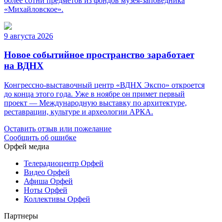
более сотни предметов из фондов музея-заповедника
«Михайловское».
9 августа 2026
Новое событийное пространство заработает
на ВДНХ
Конгрессно-выставочный центр «ВДНХ Экспо» откроется
до конца этого года. Уже в ноябре он примет первый
проект — Международную выставку по архитектуре,
реставрации, культуре и археологии АРКА.
Оставить отзыв или пожелание
Сообщить об ошибке
Орфей медиа
Телерадиоцентр Орфей
Видео Орфей
Афиша Орфей
Ноты Орфей
Коллективы Орфей
Партнеры