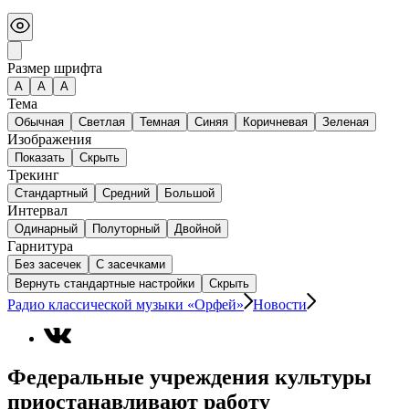
Размер шрифта
А
A
A
Тема
Обычная
Светлая
Темная
Синяя
Коричневая
Зеленая
Изображения
Показать
Скрыть
Трекинг
Стандартный
Средний
Большой
Интервал
Одинарный
Полуторный
Двойной
Гарнитура
Без засечек
С засечками
Вернуть стандартные настройки
Скрыть
Радио классической музыки «Орфей»
Новости
Федеральные учреждения культуры
приостанавливают работу