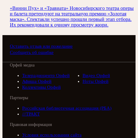
«Винни Пух» и «Травиата» Новосибирского театра оперы
и балета претендуют на театральную премию «Золотая
маска». Спектакли успешно прошли первый этап отбора.
Их рекомендовали к очному просмотру жюри.
Оставить отзыв или пожелание
Сообщить об ошибке
Орфей медиа
Телерадиоцентр Орфей
Видео Орфей
Афиша Орфей
Ноты Орфей
Коллективы Орфей
Партнеры
Российская библиотечная ассоциация (РБА)
///ТРАКТ
Правовая информация
Условия использования сайта