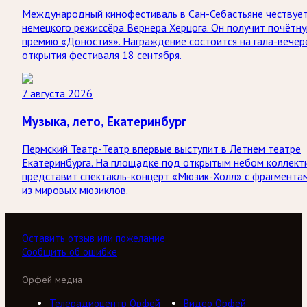
Международный кинофестиваль в Сан-Себастьяне чествуе
немецкого режиссёра Вернера Херцога. Он получит почётн
премию «Доностия». Награждение состоится на гала-вечер
открытия фестиваля 18 сентября.
7 августа 2026
Музыка, лето, Екатеринбург
Пермский Театр-Театр впервые выступит в Летнем театре
Екатеринбурга. На площадке под открытым небом коллект
представит спектакль-концерт «Мюзик-Холл» с фрагмента
из мировых мюзиклов.
Оставить отзыв или пожелание
Сообщить об ошибке
Орфей медиа
Телерадиоцентр Орфей
Видео Орфей