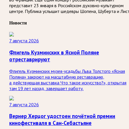
представит 23 января в Российском духовно-культурном
центре. Публика услышит шедевры Шопена, Шуберта и Лист
Новости
7 августа 2026
Флигель Кузминских в Ясной Поляне
отреставрируют
Флигель Кузминских музея-усадьбы Льва Толстого «Ясная
Поляна» закроют на масштабную реставрацию,
а действующая выставка Что такое искусство?», открытая
там 19 лет назад, завершает работу.
7 августа 2026
Вернер Херцог удостоен почётной премии
кинофестиваля в Сан-Себастьяне