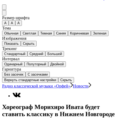
Размер шрифта
А
A
A
Тема
Обычная
Светлая
Темная
Синяя
Коричневая
Зеленая
Изображения
Показать
Скрыть
Трекинг
Стандартный
Средний
Большой
Интервал
Одинарный
Полуторный
Двойной
Гарнитура
Без засечек
С засечками
Вернуть стандартные настройки
Скрыть
Радио классической музыки «Орфей»
Новости
Хореограф Морихиро Ивата будет
ставить классику в Нижнем Новгороде