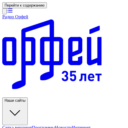
Перейти к содержанию
Радио Орфей
Наши сайты
Сетка вещания
Программы
Новости
Интернет-