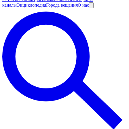
каналы
Энциклопедия
Города вещания
О нас