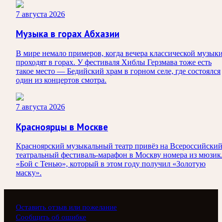
7 августа 2026
Музыка в горах Абхазии
В мире немало примеров, когда вечера классической музык
проходят в горах. У фестиваля Хиблы Герзмава тоже есть
такое место — Бедийский храм в горном селе, где состоялся
один из концертов смотра.
7 августа 2026
Красноярцы в Москве
Красноярский музыкальный театр привёз на Всероссийски
театральный фестиваль-марафон в Москву номера из мюзик
«Бой с Тенью», который в этом году получил «Золотую
маску».
Оставить отзыв или пожелание
Сообщить об ошибке