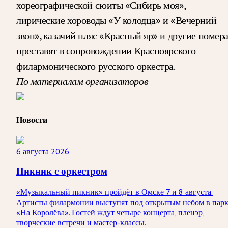
хореографической сюиты «Сибирь моя»,
лирические хороводы «У колодца» и «Вечерний
звон», казачий пляс «Красный яр» и другие номер
преставят в сопровождении Красноярского
филармонического русского оркестра.
По материалам организаторов
Новости
6 августа 2026
Пикник с оркестром
«Музыкальный пикник» пройдёт в Омске 7 и 8 августа.
Артисты филармонии выступят под открытым небом в пар
«На Королёва». Гостей ждут четыре концерта, пленэр,
творческие встречи и мастер-классы.