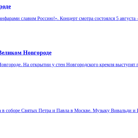
роде
нфарами славим Россию!». Концерт смотра состоялся 5 августа
 Великом Новгороде
 Новгороде. На открытии у стен Новгородского кремля выступя
ста в соборе Святых Петра и Павла в Москве. Музыку Вивальди