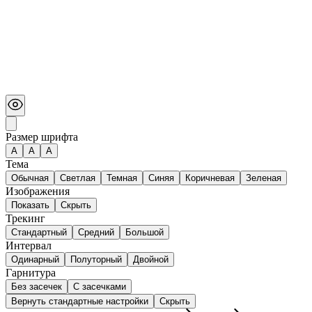
Размер шрифта
А
A
A
Тема
Обычная
Светлая
Темная
Синяя
Коричневая
Зеленая
Изображения
Показать
Скрыть
Трекинг
Стандартный
Средний
Большой
Интервал
Одинарный
Полуторный
Двойной
Гарнитура
Без засечек
С засечками
Вернуть стандартные настройки
Скрыть