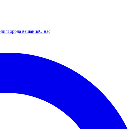
едия
Города вещания
О нас