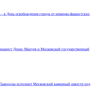
 — в День освобождения города от немецко-фашистских
т пианист Денис Мацуев и Московский государственный
 и Пьяццолы исполнит Московский камерный оркестр под