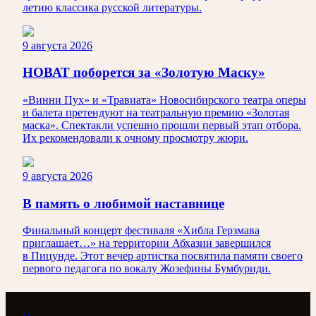
летию классика русской литературы.
9 августа 2026
НОВАТ поборется за «Золотую Маску»
«Винни Пух» и «Травиата» Новосибирского театра оперы
и балета претендуют на театральную премию «Золотая
маска». Спектакли успешно прошли первый этап отбора.
Их рекомендовали к очному просмотру жюри.
9 августа 2026
В память о любимой наставнице
Финальный концерт фестиваля «Хибла Герзмава
приглашает…» на территории Абхазии завершился
в Пицунде. Этот вечер артистка посвятила памяти своего
первого педагога по вокалу Жозефины Бумбуриди.