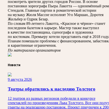
посмотреть зрители других городов России. В основе
постановки хореографа Пьера Лакотта — одноимённый ром
Стендаля. Главные партии в романтической истории
на музыку Жюля Массне исполнят Уго Маршан, Доротея
Жильбер и Одрик Безар.
По словам 89-летнего Лакотта, «Красное и чёрное» станет
последним балетом в карьере. Мастер также выступил
в качестве постановщика, сценографа и художника
по костюмам. Премьеру хотели представить ещё в 2018 году
Планам помешали проблемы с финансированием, забастовк
и карантинные ограничения.
По материалам организаторов
Новости
9 августа 2026
Театры обратились к наследию Толстого
12 театров из разных регионов победили в конкурсе
спектаклей по произведениям Льва Толстого. Все они полу
гранты на реализацию постановок. Проект приурочен к 200