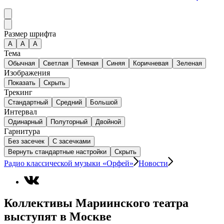
Размер шрифта
А
A
A
Тема
Обычная
Светлая
Темная
Синяя
Коричневая
Зеленая
Изображения
Показать
Скрыть
Трекинг
Стандартный
Средний
Большой
Интервал
Одинарный
Полуторный
Двойной
Гарнитура
Без засечек
С засечками
Вернуть стандартные настройки
Скрыть
Радио классической музыки «Орфей»
Новости
Коллективы Мариинского театра
выступят в Москве