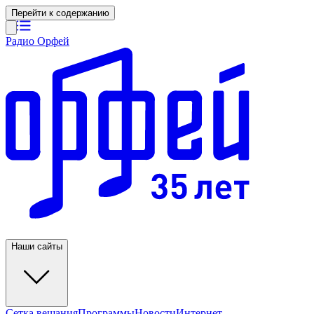
Перейти к содержанию
Радио Орфей
Наши сайты
Сетка вещания
Программы
Новости
Интернет-