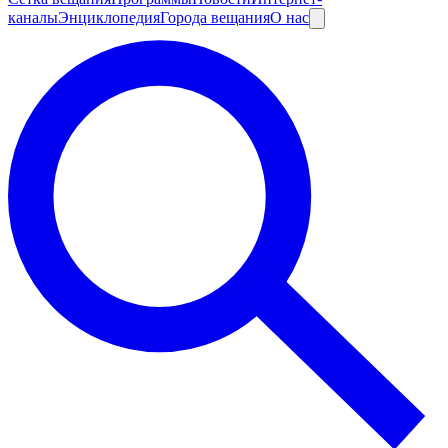
каналы
Энциклопедия
Города вещания
О нас