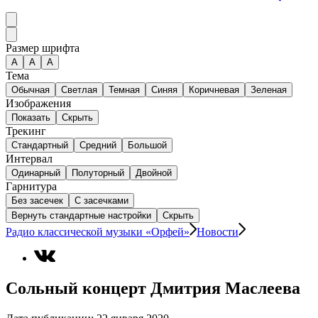
Размер шрифта
А
A
A
Тема
Обычная
Светлая
Темная
Синяя
Коричневая
Зеленая
Изображения
Показать
Скрыть
Трекинг
Стандартный
Средний
Большой
Интервал
Одинарный
Полуторный
Двойной
Гарнитура
Без засечек
С засечками
Вернуть стандартные настройки
Скрыть
Радио классической музыки «Орфей»
Новости
Сольный концерт Дмитрия Маслеева