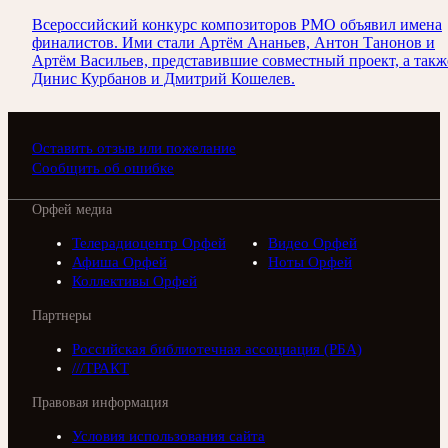
Всероссийский конкурс композиторов РМО объявил имена
финалистов. Ими стали Артём Ананьев, Антон Танонов и
Артём Васильев, представившие совместный проект, а такж
Динис Курбанов и Дмитрий Кошелев.
Оставить отзыв или пожелание
Сообщить об ошибке
Орфей медиа
Телерадиоцентр Орфей
Видео Орфей
Афиша Орфей
Ноты Орфей
Коллективы Орфей
Партнеры
Российская библиотечная ассоциация (РБА)
///ТРАКТ
Правовая информация
Условия использования сайта