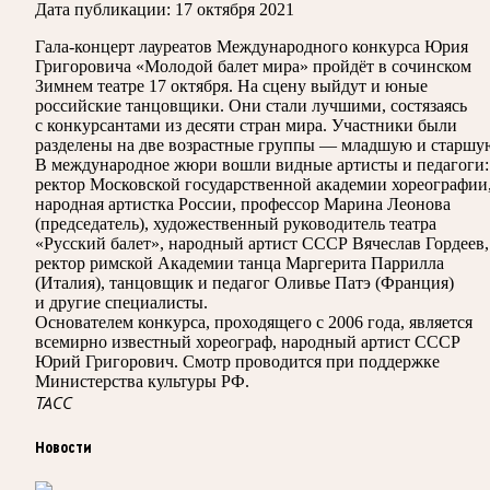
Дата публикации:
17 октября 2021
Гала-концерт лауреатов Международного конкурса Юрия
Григоровича «Молодой балет мира» пройдёт в сочинском
Зимнем театре 17 октября. На сцену выйдут и юные
российские танцовщики. Они стали лучшими, состязаясь
с конкурсантами из десяти стран мира. Участники были
разделены на две возрастные группы — младшую и старшу
В международное жюри вошли видные артисты и педагоги:
ректор Московской государственной академии хореографии
народная артистка России, профессор Марина Леонова
(председатель), художественный руководитель театра
«Русский балет», народный артист СССР Вячеслав Гордеев,
ректор римской Академии танца Маргерита Паррилла
(Италия), танцовщик и педагог Оливье Патэ (Франция)
и другие специалисты.
Основателем конкурса, проходящего с 2006 года, является
всемирно известный хореограф, народный артист СССР
Юрий Григорович. Смотр проводится при поддержке
Министерства культуры РФ.
ТАСС
Новости