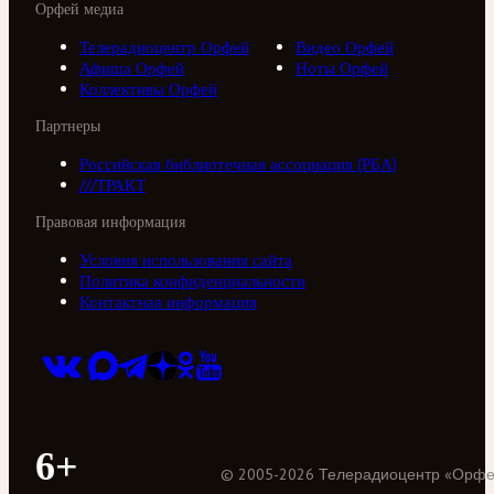
Орфей медиа
Телерадиоцентр Орфей
Видео Орфей
Афиша Орфей
Ноты Орфей
Коллективы Орфей
Партнеры
Российская библиотечная ассоциация (РБА)
///ТРАКТ
Правовая информация
Условия использования сайта
Политика конфиденциальности
Контактная информация
6+
©
2005
-
2026
Телерадиоцентр «Орф