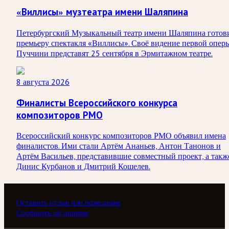
«Виллисы» музтеатра имени Шаляпина
Петербургский Музыкальный театр имени Шаляпина готов
премьеру спектакля «Виллисы». Своё видение первой опер
Пуччини представят 25 сентября в Эрмитажном театре.
8 августа 2026
Финалисты Всероссийского конкурса
композиторов РМО
Всероссийский конкурс композиторов РМО объявил имена
финалистов. Ими стали Артём Ананьев, Антон Танонов и
Артём Васильев, представившие совместный проект, а такж
Динис Курбанов и Дмитрий Кошелев.
Оставить отзыв или пожелание
Сообщить об ошибке