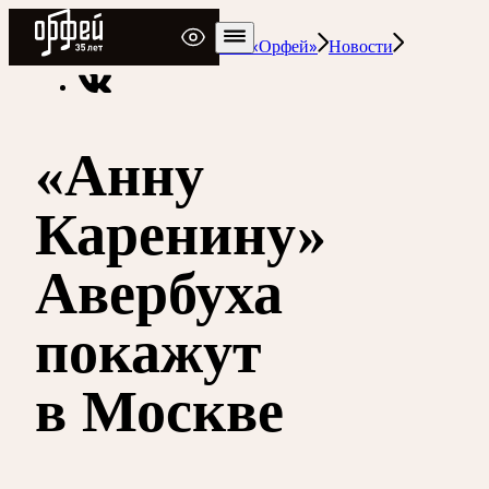
Радио Орфей
Радио классической музыки «Орфей»
Новости
«Анну
Каренину»
Авербуха
покажут
в Москве