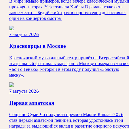
В мире немало примеров, когда вечера классической музык
проходят в горах. У фестиваля Хиблы Герзмава тоже есть
такое место — Бедийский храм в горном селе, где состоялся
один из концертов смотра.
7 августа 2026
Красноярцы в Москве
Красноярский музыкальный театр привёз на Всероссийски
театральный фестиваль-марафон в Москву номера из мюзик
«Бой с Тенью», который в этом году получил «Золотую
маску».
7 августа 2026
Первая азиатская
Сопрано Суми Чо получила премию Марии Каллас-2026,
став первой азиатской певицей, которая удостоилась этой
награды за выдающийся вклад в развитие оперного искусст