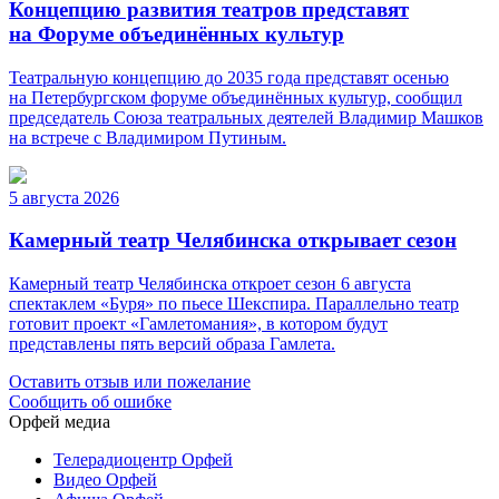
Концепцию развития театров представят
на Форуме объединённых культур
Театральную концепцию до 2035 года представят осенью
на Петербургском форуме объединённых культур, сообщил
председатель Союза театральных деятелей Владимир Машков
на встрече с Владимиром Путиным.
5 августа 2026
Камерный театр Челябинска открывает сезон
Камерный театр Челябинска откроет сезон 6 августа
спектаклем «Буря» по пьесе Шекспира. Параллельно театр
готовит проект «Гамлетомания», в котором будут
представлены пять версий образа Гамлета.
Оставить отзыв или пожелание
Сообщить об ошибке
Орфей медиа
Телерадиоцентр Орфей
Видео Орфей