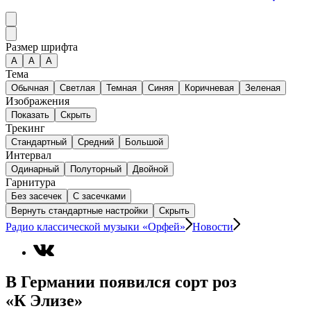
Размер шрифта
А
A
A
Тема
Обычная
Светлая
Темная
Синяя
Коричневая
Зеленая
Изображения
Показать
Скрыть
Трекинг
Стандартный
Средний
Большой
Интервал
Одинарный
Полуторный
Двойной
Гарнитура
Без засечек
С засечками
Вернуть стандартные настройки
Скрыть
Радио классической музыки «Орфей»
Новости
В Германии появился сорт роз
«К Элизе»