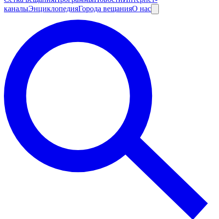
каналы
Энциклопедия
Города вещания
О нас