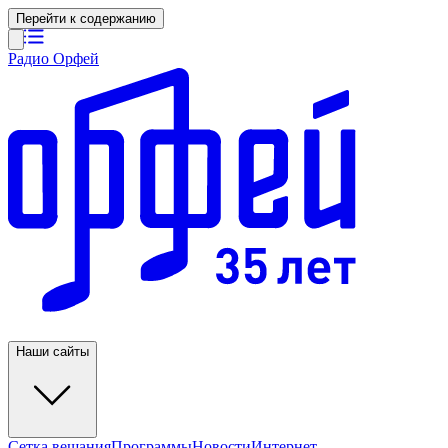
Перейти к содержанию
Радио Орфей
Наши сайты
Сетка вещания
Программы
Новости
Интернет-