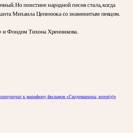
чный. Но поистине народной песня стала, когда
ержанта Михаила Цепенюка со знаменитым певцом.
» и Фондом Тихона Хренникова.
е приурочат к марафону фильмов «Гардемарины, вперёд!»