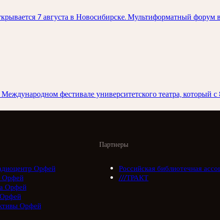
крывается 7 августа в Новосибирске. Мультиформатный форум в
Международном фестивале университетского театра, который с 8
Партнеры
адиоцентр Орфей
Российская библиотечная ассо
 Орфей
///ТРАКТ
а Орфей
 Орфей
ктивы Орфей