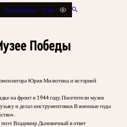
Города вещания
О нас
Музее Победы
 композитора Юрия Милютина и историей
дке на фронт в 1944 году. Посетители музея
музыку и делал инструментовки. В военные годы
ство».
л поэт Владимир Дыховичный в ответ