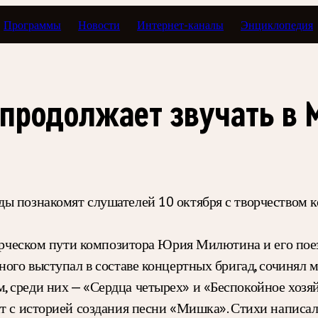
Программы
Новости
Интернет-каналы
Энциклопедия
продолжает звучать в 
ды познакомят слушателей 10 октября с творчеством
ворческом пути композитора Юрия Милютина и его поез
ного выступал в составе концертных бригад, сочинял 
 среди них — «Сердца четырех» и «Беспокойное хозяй
ит с историей создания песни «Мишка». Стихи написа