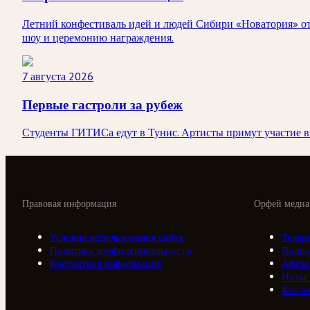
Летний конфестиваль идей и людей Сибири «Новатория» от
шоу и церемонию награждения.
7 августа 2026
Первые гастроли за рубеж
Студенты ГИТИСа едут в Тунис. Артисты примут участие в 
Правовая информация
Орфей медиа
Условия использования сайта
Телер
Политика конфиденциальности
Видео
Контактная информация
Афиш
Ноты
Колле