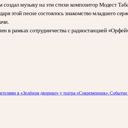
м создал музыку на эти стихи композитор Модест Таба
годаря этой песне состоялось знакомство младшего с
ачи.
лен в рамках сотрудничества с радиостанцией «Орфей
зрителями в «Зелёном дворике» у театра «Современник». Событи