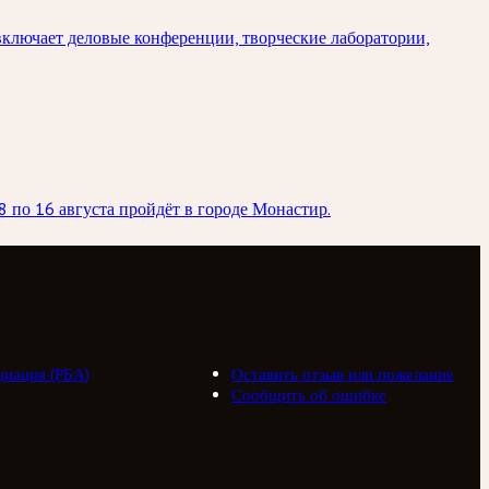
ключает деловые конференции, творческие лаборатории,
 по 16 августа пройдёт в городе Монастир.
циация (РБА)
Оставить отзыв или пожелание
Сообщить об ошибке