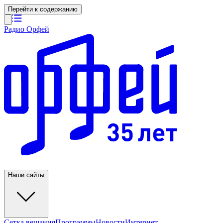
Перейти к содержанию
Радио Орфей
Наши сайты
Сетка вещания
Программы
Новости
Интернет-