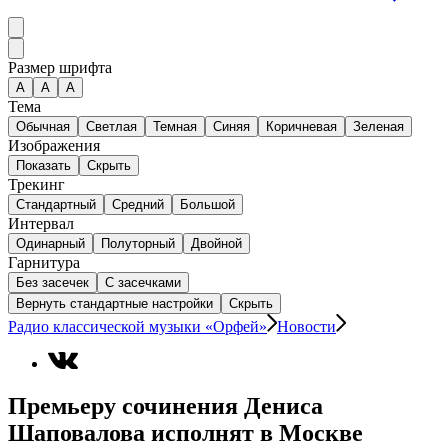
Размер шрифта
А
A
A
Тема
Обычная
Светлая
Темная
Синяя
Коричневая
Зеленая
Изображения
Показать
Скрыть
Трекинг
Стандартный
Средний
Большой
Интервал
Одинарный
Полуторный
Двойной
Гарнитура
Без засечек
С засечками
Вернуть стандартные настройки
Скрыть
Радио классической музыки «Орфей»
Новости
Премьеру сочинения Дениса
Шаповалова исполнят в Москве