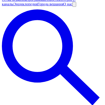
каналы
Энциклопедия
Города вещания
О нас