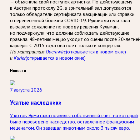
— объяснила свой поступок артистка. По действующему
в Австрии протоколу 2G, в зрительный зал допускаются
только обладатели сертификата вакцинации или справки
о перенесенной болезни COVID-19. Руководители зала
выразили сожаление по поводу решения Кульман,
но подчеркнули, что должны соблюдать действующие
правила. 48-летняя меццо уходит со сцены после 20-летне
карьеры. С 2015 года она поет только в концертах.
По материалам
Operawire
(открывается в новом окне)
и
Kurier
(открывается в новом окне)
Новости
7 августа 2026
Усатые наследники
У котов Эрмитажа появился собственный счёт, на который
было переведено наследство, оставленное французским
меценатом. Он завещал животным около 3 тысяч евро.